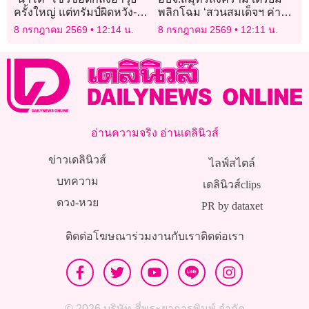
ครั้งใหญ่ แต่ทรัมป์ผิดหวัง-ดัน
พลิกโฉม ‘สวนสมเด็จฯ ค่าย
ควบคุมกรีนแลนด์
ดาราศาสตร์’ สู่ศูนย์เรียนรู้ผู้
8 กรกฎาคม 2569
12:14 น.
8 กรกฎาคม 2569
12:11 น.
สูงอายุ-พิพิธภัณฑ์ป่าชายเลน
อ่านความจริง อ่านเดลินิวส์
ข่าวเดลินิวส์
ไลฟ์สไตล์
บทความ
เดลินิวส์clips
ดวง-หวย
PR by dataxet
ติดต่อโฆษณา
ร่วมงานกับเรา
ติดต่อเรา
© 2026 บริษัท สี่พระยาการพิมพ์ จำกัด