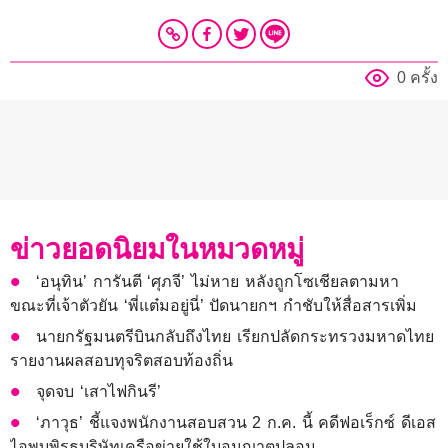
0 ครั้ง
ข่าวยอดนิยมในหมวดหมู่
‘อนุทิน’ การันตี ‘ศุภจี’ ไม่หาย หลังถูกโซเชียลตามหา
ขณะที่เจ้าตัวยัน ‘พี่แต๋มอยู่นี่’ ปัดนายกฯ กำชับให้สื่อสารเพิ่ม
นายกรัฐมนตรีบินกลับถึงไทย เรียกปลัดกระทรวงมหาดไทย
รายงานผลสอบทุจริตสอบท้องถิ่น
จุดจบ ‘เสาไฟกินรี’
‘ภาวุธ’ ชี้แจงพนักงานสอบสวน 2 ก.ค. นี้ คดีฟอเร็กซ์ ดีเอส
ไอพบพิรุธบริษัทเครือข่ายใช้ใบอนุญาตปลอม