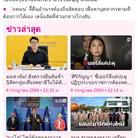
‘ภคมน’ จี้คืนอำนาจท้องถิ่นจัดสอบ เพื่อหาบุคลากรตามที่
ต้องการได้เอง เหน็บจัดที่ส่วนกลางโกงยับ
ข่าวล่าสุด
มมส เข้ม! สั่งตรวจยืนยันซ้ำ
‘ศิริกัญญา’ ชี้เออร์ลี่แค่ปะผุ
นิสิตกลุ่มเสี่ยงพยาธิใบไม้ตับ
ปฏิรูประบบราชการต้องลด
ย้ำทุกขั้นตอนตามมาตรฐาน
งานก่อนลดคน
8 กรกฎาคม 2569
12:15 น.
8 กรกฎาคม 2569
12:14 น.
แพทย์
“นาโต” โชว์ข้อตกลงอาวุธ
อบจ.สมุทรสงคราม เตรียม