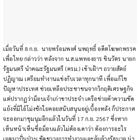
เมื่อวันที่ 8 ก.ย.  นายพร้อมพงศ์ นพฤทธิ์ อดีตโฆษกพรรค
เพื่อไทย กล่าวว่า หลังจาก น.ส.แพทองธาร ชินวัตร นายก
รัฐมนตรี นำคณะรัฐมนตรี (ครม.) เข้าเฝ้าฯ ถวายสัตย์
ปฏิญาณ เตรียมทำงานแข่งกับเวลาทุกนาที เพื่อแก้ไข
ปัญหาประเทศ ช่วยเหลือประชาชนจากวิกฤติเศรษฐกิจ 
แต่ปรากฏว่าม็อบเจ้าเก่าขาประจำ เครือข่ายค้าความขัด
แย้งที่มีไอ้โม่งชักใยคอยสนับสนุนอยู่เบื้องหลัง ก็ประกาศ
จะออกมาชุมนุมอีกแล้วในวันที่ 17 ก.ย. 2567 ซึ่งหาก
เห็นหน้าเห็นชื่อม็อบแล้วไม่ต้องเดาว่า ต้องการอะไร 
เจตนาปั่นป่วน ขัดขวางการทำงานและล้มล้างรัฐบาล น่า