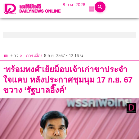
8 ก.ค. 2026
8 ก.ย. 2567 • 12:16 น.
ข่าว
การเมือง
‘พร้อมพงศ์’เย้ยม็อบเจ้าเก่าขาประจำ
ใจแคบ หลังประกาศชุมนุม 17 ก.ย. 67
ขวาง ‘รัฐบาลอิ๊งค์’