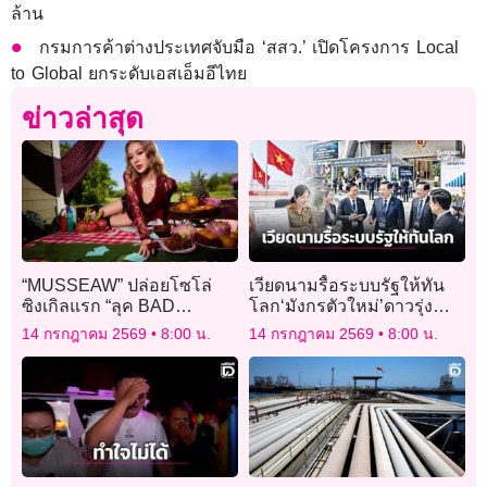
ล้าน
กรมการค้าต่างประเทศจับมือ ‘สสว.’ เปิดโครงการ Local
to Global ยกระดับเอสเอ็มอีไทย
ข่าวล่าสุด
“MUSSEAW” ปล่อยโซโล่
เวียดนามรื้อระบบรัฐให้ทัน
ซิงเกิลแรก “ลุค BAD
โลก‘มังกรตัวใหม่’ดาวรุ่ง
SADบ่อย” โชว์ฝีมือแต่งเพลง
IMD
14 กรกฎาคม 2569
8:00 น.
14 กรกฎาคม 2569
8:00 น.
เต็มตัว