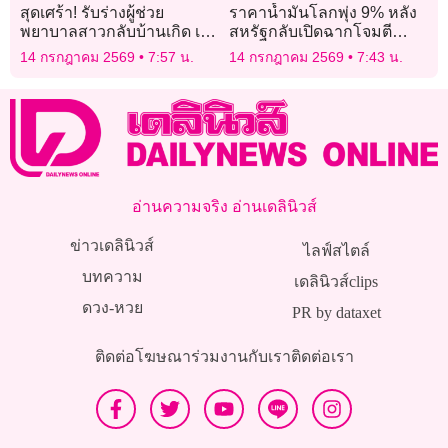
สุดเศร้า! รับร่างผู้ช่วย
ราคาน้ำมันโลกพุ่ง 9% หลัง
พยาบาลสาวกลับบ้านเกิด เพิ่ง
สหรัฐกลับเปิดฉากโจมตี
แต่งงานไม่ถึงเดือน ป้าเผยฝัน
อิหร่าน ปิดล้อมฮอร์มุซ
14 กรกฎาคม 2569
7:57 น.
14 กรกฎาคม 2569
7:43 น.
ร้ายเป็นลาง
อ่านความจริง อ่านเดลินิวส์
ข่าวเดลินิวส์
ไลฟ์สไตล์
บทความ
เดลินิวส์clips
ดวง-หวย
PR by dataxet
ติดต่อโฆษณา
ร่วมงานกับเรา
ติดต่อเรา