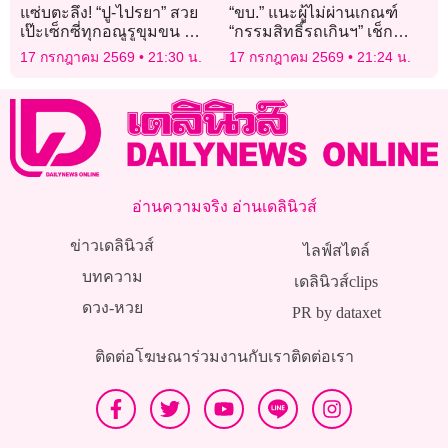
แซ่บตะลึง! “ปู-ไปรยา” สวย
“ขบ.” แนะผู้ไม่ผ่านเกณฑ์
เป๊ะเซ็กซี่ทุกอณูรูขุมขน ทำ
“กรรมสิทธิ์รถเกินฯ” เช็ก
แฟนๆใจละลายหนักมาก
ข้อมูลทางทะเบียนกับขนส่ง
17 กรกฎาคม 2569
21:30 น.
17 กรกฎาคม 2569
21:24 น.
ทั่วประเทศ ฟรี!
อ่านความจริง อ่านเดลินิวส์
ข่าวเดลินิวส์
ไลฟ์สไตล์
บทความ
เดลินิวส์clips
ดวง-หวย
PR by dataxet
ติดต่อโฆษณา
ร่วมงานกับเรา
ติดต่อเรา