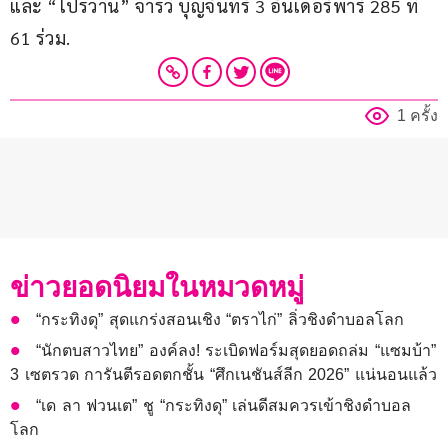
และ “โปรว่าน” จารวี บุญจันทร์ 3 อันเดอร์พาร์ 285 ที่ 
61 ร่วม.
1 ครั้ง
ข่าวยอดนิยมในหมวดหมู่
“กระทิงดุ” สุดแกร่งสอนเชิง “ตราไก่” ลิ่วชิงดำบอลโลก
“นักตบสาวไทย” องค์ลง! ระเบิดฟอร์มสุดยอดถล่ม “แซมบ้า”
3 เซตรวด การันตีรอดตกชั้น “ศึกเนชันส์ลีก 2026” แน่นอนแล้ว
“เด ลา ฟวนเต” ชู “กระทิงดุ” เล่นดีสมควรเข้าชิงดำบอล
โลก