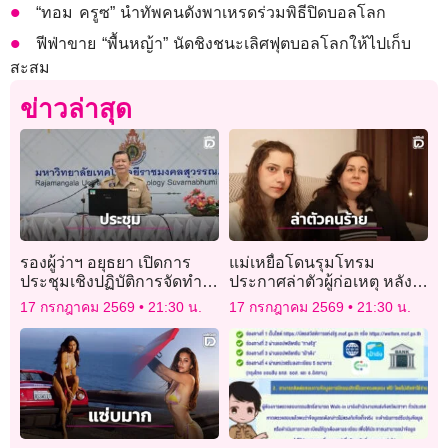
“ทอม ครูซ” นำทัพคนดังพาเหรดร่วมพิธีปิดบอลโลก
ฟีฟ่าขาย “พื้นหญ้า” นัดชิงชนะเลิศฟุตบอลโลกให้ไปเก็บ
สะสม
ข่าวล่าสุด
รองผู้ว่าฯ อยุธยา เปิดการ
แม่เหยื่อโดนรุมโทรม
ประชุมเชิงปฏิบัติการจัดทำ
ประกาศล่าตัวผู้ก่อเหตุ หลัง
แผนพัฒนาจังหวัด ปี 2571 –
ลูกสาวเลือกจบชีวิตด้วยกา
17 กรกฎาคม 2569
21:30 น.
17 กรกฎาคม 2569
21:30 น.
2575
รุณยฆาต