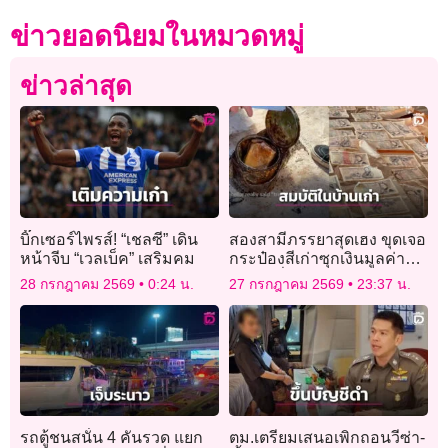
ข่าวยอดนิยมในหมวดหมู่
ข่าวล่าสุด
บิ๊กเซอร์ไพรส์! “เชลซี” เดิน
สองสามีภรรยาสุดเฮง ขุดเจอ
หน้าจีบ “เวลเบ็ค” เสริมคม
กระป๋องสีเก่าซุกเงินมูลค่า
เฉียดครึ่งแสน
28 กรกฎาคม 2569
0:24 น.
27 กรกฎาคม 2569
23:37 น.
รถตู้ชนสนั่น 4 คันรวด แยก
ตม.เตรียมเสนอเพิกถอนวีซ่า-