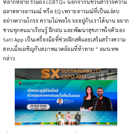
หลากหลาย รวมถึง LGBTQ+ นอกจากนี้ชวนสำรวจความ
ฉลาดทางอารมณ์ หรือ EQ เพราะอารมณ์ที่เป็นแง่ลบ 
อย่างความโกรธ ความไม่พอใจ จะอยู่กับเราได้นาน อยาก
ชวนทุกคนมาเรียนรู้ ฝึกฝน และพัฒนาสุขภาพใจตัวเอง 
Sati App เป็นเครื่องมือที่ช่วยฝึกสติและเสริมสร้างความ
สงบเมื่อเผชิญกับสภาพแวดล้อมที่ท้าทาย “ อมรเทพ 
กล่าว