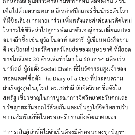
กอนฮอลล์ ศูนย์การค้าสยามพารากอน ตลอดงาน 2 วัน 
เต็มไปด้วยความหมาย มีเหล่าสปีกเกอร์ชั้นนำระดับโลก
ที่มีชื่อเสียงมากมายมาร่วมเพิ่มพลังและส่งต่อแนวคิดใหม่
ในการใช้ชีวิตนำไปสู่การพัฒนาตัวเองสู่การเปลี่ยนแปลง
อย่างลึกซึ้ง เช่น ยูวัล โนอาห์ แฮรารี  ผู้เขียนหนังสือขาย
ดี เซเปียนส์ ประวัติศาสตร์โดยย่อของมนุษยชาติ ที่มียอด
ขายใกล้แตะ 30 ล้านเล่มทั่วโลก ใน 60 ภาษา สตีฟเว่น 
บาร์เลย์  ผู้ก่อตั้ง Social Chain ที่มีนวัตกรรมสูงเจ้าของ
พอดแคสต์ชื่อดัง The Diary of a CEO ที่ประสบความ
สำเร็จสูงสุดในยุโรป  ดร.เชฟาลี นักจิตวิทยาชื่อดังใน
สหรัฐ เชี่ยวชาญในการบูรณาการจิตวิทยาตะวันตกและ
ปรัชญาตะวันออกไว้ด้วยกัน และเป็นกูรูใช้จิตวิทยาปรับ
ความสัมพันธ์ที่ดีในครอบครัว รวมถึงพัฒนาตนเอง
​“ การเป็นผู้นำที่ดีไม่จำเป็นต้องมีคำตอบของทุกปัญหา 