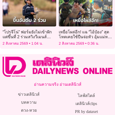
“โปรจีโน่” ฟอร์มยังไม่เข้าฝัก
เหยื่อโผล่อีก! แฉ “ไอ้ป๋อง” สุด
แต่ขึ้นที่ 2 ร่วมสวิงวีเมนส์
โหดเคยใช้ปืนจ่อหัว อุ้มแม่หวัง
โอเพ่น
พาไปฝังดินเขาชีจรรย์
2 สิงหาคม 2569
1:04 น.
2 สิงหาคม 2569
0:36 น.
อ่านความจริง อ่านเดลินิวส์
ข่าวเดลินิวส์
ไลฟ์สไตล์
บทความ
เดลินิวส์clips
ดวง-หวย
PR by dataxet