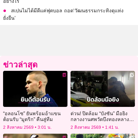
อย่างไร
สเปนไม่ได้มีดีแค่ฟุตบอล ถอด‘วัฒนธรรมกระทิงดุแห่ง
ยั่งยืน’
ข่าวล่าสุด
“อลอนโซ” ยันพร้อมอ้าแขน
ด่วน! ปิดล้อม “บังซัน” มือยิง
ต้อนรับ “มูดริก” คืนสู่ทีม
กลางงานศพวัดบึงทองหลาง
ถือปืนไลฟ์สดอยู่กับแฟนสาวใน
2 สิงหาคม 2569
3:01 น.
2 สิงหาคม 2569
1:41 น.
ห้อง