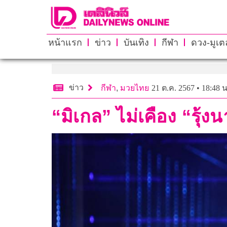
หน้าแรก
ข่าว
บันเทิง
กีฬา
ดวง-มูเตล
ข่าว
กีฬา
,
มวยไทย
21 ต.ค. 2567 • 18:48 น
“มิเกล” ไม่เคือง “รุ้