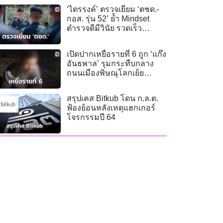
‘ไตรรงค์’ ตรวจเยี่ยม ‘ตชด.-
กอส. รุ่น 52’ ย้ำ Mindset
ตำรวจดีมีวินัย รวดเร็ว
โปร่งใส ตรวจสอบได้
เปิดปากเหยื่อรายที่ 6 ถูก ‘แก๊ง
อันธพาล’ รุมกระทืบกลาง
ถนนเมืองพิษณุโลกเย้ย
กฎหมาย
สรุปเคส Bitkub โดน ก.ล.ต.
ฟ้องย้อนหลังเหตุแฮกเกอร์
โจรกรรมปี 64