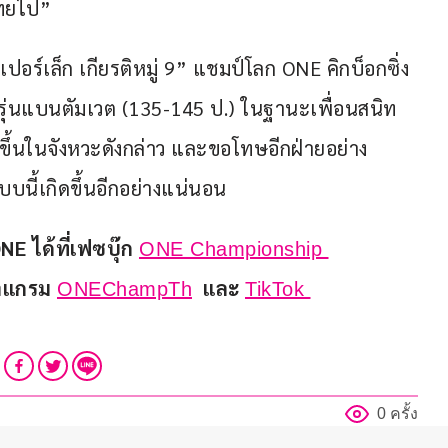
ไทยไป”
ปอร์เล็ก เกียรติหมู่ 9” แชมป์โลก ONE คิกบ็อกซิ่ง 
ุ่นแบนตัมเวต (135-145 ป.) ในฐานะเพื่อนสนิท 
ขึ้นในจังหวะดังกล่าว และขอโทษอีกฝ่ายอย่าง
บนี้เกิดขึ้นอีกอย่างแน่นอน
 ได้ที่เฟซบุ๊ก 
ONE Championship 
าแกรม 
  และ 
ONEChampTh
TikTok 
0 ครั้ง