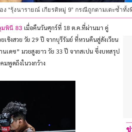
ือง “รุ้งนารายณ์ เกียรติหมู่ 9” กรณีถูกตามเตะซ้ำทั้
 เมื่อคืนวันศุกร์ที่ 18 ต.ค.ที่ผ่านมา คู่
ุมพินี 83
เชิงสวย วัย 29 ปี จากบุรีรัมย์ ที่หวนคืนสู่สังเวียน
านเดซ” มวยสูงยาว วัย 33 ปี จากสเปน ซึ่งบทสรุป
งคมพูดถึงในวงกว้าง
ข