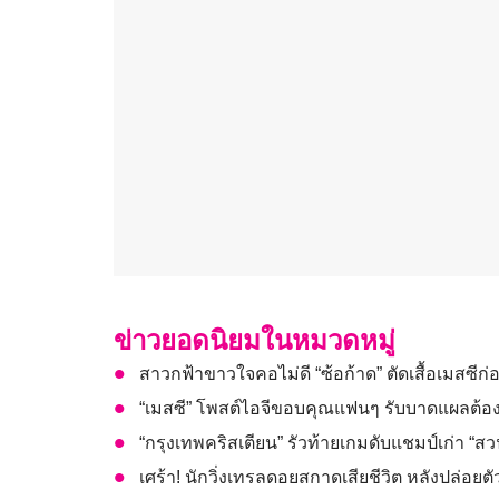
ข่าวยอดนิยมในหมวดหมู่
สาวกฟ้าขาวใจคอไม่ดี “ซ้อก้าด” ตัดเสื้อเมสซี
“เมสซี” โพสต์ไอจีขอบคุณแฟนๆ รับบาดแผลต้อง
“กรุงเทพคริสเตียน” รัวท้ายเกมดับแชมป์เก่า “ส
เศร้า! นักวิ่งเทรลดอยสกาดเสียชีวิต หลังปล่อยตัวแ