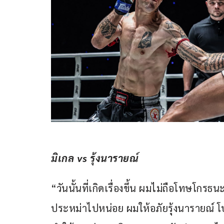
มิเกล vs รุ้งนารายณ์
“วันนั้นที่เกิดเรื่องขึ้น ผมไม่ถือโทษโกร
ประหม่าไปหน่อย ผมให้อภัยรุ้งนารายณ์ โ