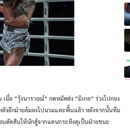
น เมื่อ “รุ้งนารายณ์” กดหมัดส่ง “มิเกล” ร่วงไปกอง
หลังอีกฝ่ายล้มลงไปนวมแตะพื้นแล้ว หลังจากนั้นทีม
อนตัดสินให้นักสู้จากแดนกระทิงดุเป็นฝ่ายชนะ