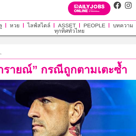
ู
หวย
ไลฟ์สไตล์
ASSET
PEOPLE
บทความ
ทุกทิศทั่วไทย
.
งนารายณ์” กรณีถูกตามเตะซ้ำ