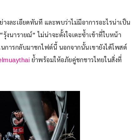
จอย่างละเอียดทันที และพบว่าไม่มีอาการอะไรน่าเป็น
า “รุ้งนารายณ์” ไม่น่าจะตั้งใจเตะซ้ำเข้าที่ใบหน้า
การกลับมาชกไฟต์นี้ นอกจากนั้นเขายังได้โพสต์
 ย้ำพร้อมให้อภัยคู่ชกชาวไทยในสิ่งที่
elmuaythai