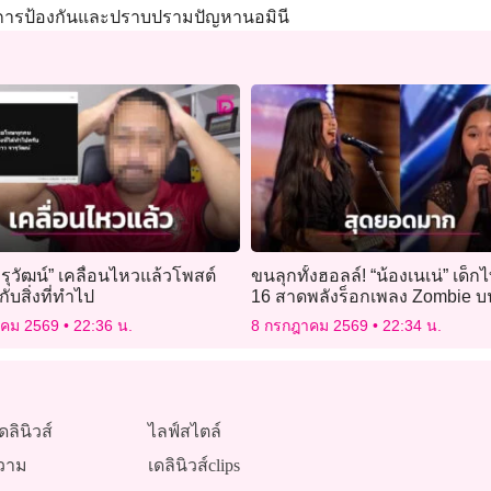
ก การป้องกันและปราบปรามปัญหานอมินี
รุวัฒน์” เคลื่อนไหวแล้วโพสต์
ขนลุกทั้งฮอลล์! “น้องเนเน่” เด็ก
บสิ่งที่ทำไป
16 สาดพลังร็อกเพลง Zombie บ
America’s Got Talent
าคม 2569
22:36 น.
8 กรกฎาคม 2569
22:34 น.
ดลินิวส์
ไลฟ์สไตล์
วาม
เดลินิวส์clips