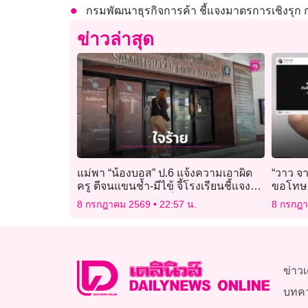
กรมพัฒนาธุรกิจการค้า ชี้แจงมาตรการเชิงรุ
ข่าวล่าสุด
แม่พา “น้องบอส” ป.6 แจ้งความเอาผิด
“วาว จา
ครู ตีจนแขนช้ำ-มีไข้ จี้โรงเรียนชี้แจง
ขอโทษกั
มาตรการคุ้มครองเด็ก
8 กรกฎาคม 2569
22:57 น.
8 กรกฎ
ข่าวเ
บทค