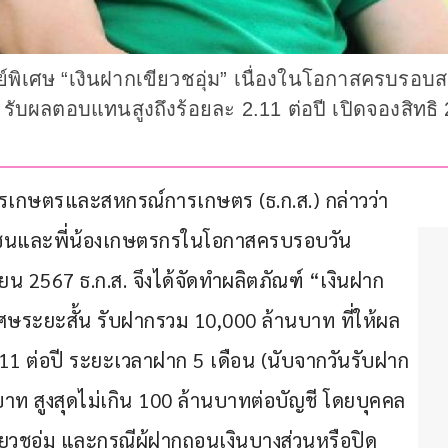
ย์พิเศษ “เงินฝากเขียวชอุ่ม” เนื่องในโอกาสครบรอบ
ผลตอบแทนสูงถึงร้อยละ 2.11 ต่อปี เปิดจองสิทธิ 25 ต
การเกษตรและสหกรณ์การเกษตร (ธ.ก.ส.) กล่าวว่า 
ชาชนและพี่น้องเกษตรกรในโอกาสครบรอบวัน
ายน 2567 ธ.ก.ส. จึงได้จัดทำผลิตภัณฑ์ “เงินฝาก
ศษระยะสั้น รับฝากรวม 10,000 ล้านบาท ที่ให้ผล
11 ต่อปี ระยะเวลาฝาก 5 เดือน (นับจากวันรับฝาก
บาท สูงสุดไม่เกิน 100 ล้านบาทต่อบัญชี โดยบุคคล
ยวชอุ่ม และกรณีผู้ฝากถอนเงินบางส่วนหรือปิด