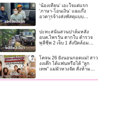
‘น้องเทียน’ เอะใจแต่แรก
‘ภาษา-โอนเงิน’ แฉแก๊ง
อวตารจ้างส่งพัสดุแบบ
กระชั้นชิด
ปะทะสนั่นสวนปาล์มหลัง
อบต.ไพรวัน ตากใบ ตำรวจ
พลีชีพ 2 เจ็บ 1 สั่งปิดล้อม
พื้นที่
โตจน 26 ยังนอนกอดแม่! สาว
งงเต๊ก ได้แฟนหรือได้ “ลูก
เทพ” แม่ผัวหวงจัด สั่งห้าม
แตะ!