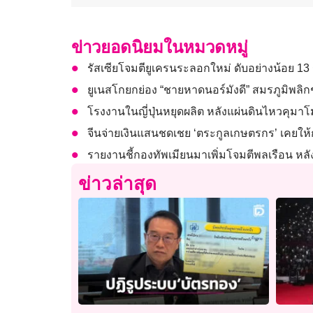
ข่าวยอดนิยมในหมวดหมู่
รัสเซียโจมตียูเครนระลอกใหม่ ดับอย่างน้อย 1
ยูเนสโกยกย่อง “ชายหาดนอร์มังดี” สมรภูมิพลิ
โรงงานในญี่ปุ่นหยุดผลิต หลังแผ่นดินไหวคุมา
จีนจ่ายเงินแสนชดเชย ‘ตระกูลเกษตรกร’ เคยให้กอ
รายงานชี้กองทัพเมียนมาเพิ่มโจมตีพลเรือน หลัง 
ข่าวล่าสุด