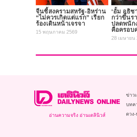
จีนชี้สงครามสหรัฐ-อิหร่าน
‘อั้ม อธิช
“ไม่ควรเกิดแต่แรก” เรียก
กว่าขึ้นรา
ร้องเดินหน้าเจรจา
ปลดพนัก
คือครอบค
15 พฤษภาคม 2569
28 เมษายน 
ข่าวเ
บทค
ดวง-
อ่านความจริง อ่านเดลินิวส์