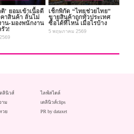
าติ’ ยอมเข้าเนื้อดี
เช็กพิกัด “ไทยช่วยไทย”
คาสินค้า ลั่นไม่
ขายสินค้าถูกทั่วประเทศ
งาน-มองพนักงาน
ซื้อได้ที่ไหน เมื่อไรบ้าง
รัว!
5 พฤษภาคม 2569
2569
ดลินิวส์
ไลฟ์สไตล์
วาม
เดลินิวส์clips
หวย
PR by dataxet