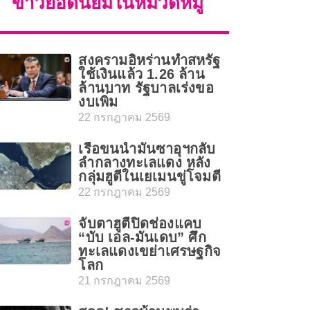
ข่าวยอดนิยมในหมวดหมู่
สงครามอิหร่านทำสหรัฐ
ใช้เงินแล้ว 1.26 ล้าน
ล้านบาท รัฐบาลเร่งขอ
งบเพิ่ม
22 กรกฎาคม 2569
เรือขนน้ำมันซาอุฯกลับ
ลำกลางทะเลแดง หลัง
กลุ่มฮูตีในเยเมนขู่โจมตี
22 กรกฎาคม 2569
จับตาฮูตีปิดช่องแคบ
“บับ เอล-มันเดบ” ศึก
ทะเลแดงเขย่าเศรษฐกิจ
โลก
21 กรกฎาคม 2569