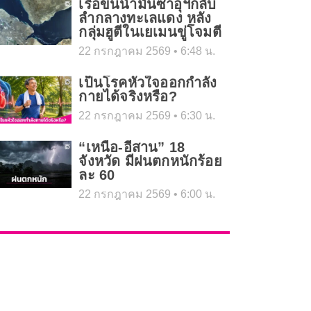
เรือขนน้ำมันซาอุฯกลับ
ลำกลางทะเลแดง หลัง
กลุ่มฮูตีในเยเมนขู่โจมตี
22 กรกฎาคม 2569
6:48 น.
เป็นโรคหัวใจออกกำลัง
กายได้จริงหรือ?
22 กรกฎาคม 2569
6:30 น.
“เหนือ-อีสาน” 18
จังหวัด มีฝนตกหนักร้อย
ละ 60
22 กรกฎาคม 2569
6:00 น.