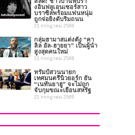
สลด! ชาวบ้านพบร่า
งอินฟลูเอนเซอร์สาว
บราซิลพร้อมแฟนหนุ่ม
ถูกจ่อยิงดับริมถนน
21 กรกฎาคม 2569
กลุ่มฮามาสแต่งตั้ง “คา
ลิล อัล-ฮายยา” เป็นผู้นำ
สูงสุดคนใหม่
21 กรกฎาคม 2569
ทรัมป์สวนนายก
เทศมนตรีนิวยอร์ก ยัน
“เนทันยาฮู” จะไม่ถูก
จับกุมขณะเยือนสหรัฐ
21 กรกฎาคม 2569