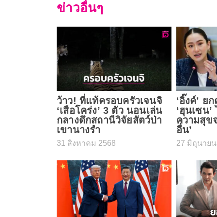
ข่าวอื่นๆ
ว้าว! ที่แท้ครอบครัวเจนจิ
‘อิ๊งค์’ 
‘เสือโคร่ง’ 3 ตัว นอนเล่น
‘ฮุนเซน’ 
กลางดึกสถานีวิจัยสัตว์ป่า
ความสุขจ
เขานางรำ
อื่น’
31 สิงหาคม 2568
27 มิถุนาย