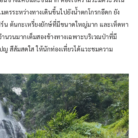
 เมตรระหว่างทางเดินขึ้นไปยังน้ำตกโกรกอีดก ยัง
์น ต้นกะเหรี่ยงยักษ์ที่มีขนาดใหญ่มาก และเห็ดหา
นจำนวนมากเต็มสองข้างทางเฉพาะบริเวณป่าที่มี
เปญ สีส้มสดใส ให้นักท่องเที่ยวได้แวะชมความ