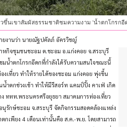
ยวขึ้นเขาสัมผัสธรรมชาติชมความงาม 'น้ำตกโกรกอีดก'
าวรายงานว่า นายณัฐปคัลภ์ อัครวิชญ์ 
หกิจชุมชนชะอม ต.ชะอม อ.แก่งคอย จ.สระบุรี 
้นชมน้ำตกโกรกอีดกที่กำลังได้รับความสนใจขณะนี้ 
องเที่ยว ทำให้รายได้ของชะอม แก่งคอย พุ่งขึ้น
้นน้ำตกช่วงเช้า ทำให้มีรีสอร์ท แคมป์ปิ้ง คาเฟ่ เกิด
ว่าง ททท.พระนครศรีอยุธยา สมาคมการท่องเที่ยว
งอนุรักษ์ชะอม จ.สระบุรี จัดกิจกรรมสอดคล้องแหล่ง
น้ำตกเพียง 4 เดือนเท่านั้นคือ ส.ค.-พ.ย. โดยสามารถ