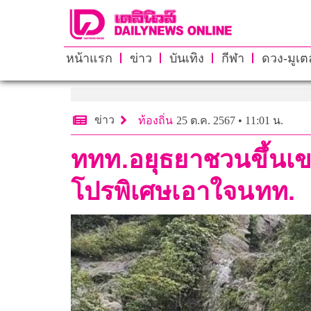
หน้าแรก
ข่าว
บันเทิง
กีฬา
ดวง-มูเตล
ข่าว
ท้องถิ่น
25 ต.ค. 2567 • 11:01 น.
ททท.อยุธยาชวนขึ้นเข
โปรพิเศษเอาใจนทท.