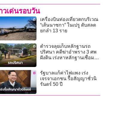
่าวเด่นรอบวัน
เครื่องบินท่องเที่ยวตกบริเวณ
“เส้นนาซกา” ในเปรู ดับสลด
ยกลำ 13 ราย
ตำรวจลุยเก็บหลักฐานรถ
ปริศนา คดีฆ่าอำพราง 3 ศพ
ฝังดิน เร่งหาหลักฐานเชื่อม
โยงผู้ก่อเหตุ
รัฐบาลแก้ค่าไฟแพง เร่ง
เจรจาเอกชน รื้อสัญญาชั่วนิ
รันดร์ 50 ปี