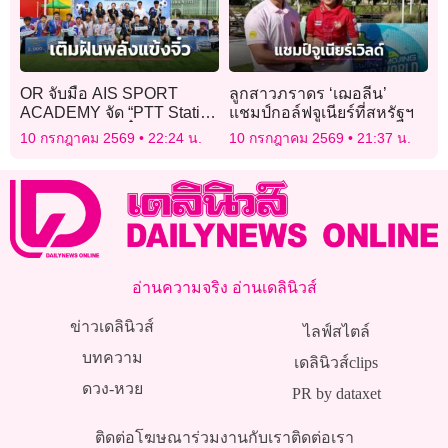
OR จับมือ AIS SPORT
ลูกสาวภราดร ‘เฌอลีน’
ACADEMY จัด “PTT Station
แชมป์กอล์ฟจูเนียร์ที่สหรัฐฯ
เติมฝันพลังแข้งจิ๋ว”
10 กรกฎาคม 2569
22:24 น.
10 กรกฎาคม 2569
21:37 น.
อ่านความจริง อ่านเดลินิวส์
ข่าวเดลินิวส์
ไลฟ์สไตล์
บทความ
เดลินิวส์clips
ดวง-หวย
PR by dataxet
ติดต่อโฆษณา
ร่วมงานกับเรา
ติดต่อเรา