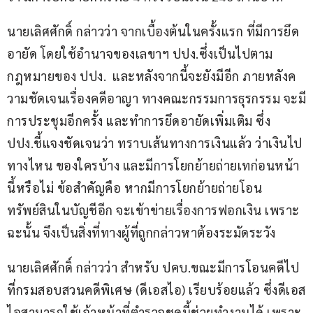
นายเลิศศักดิ์ กล่าวว่า จากเบื้องต้นในครั้งแรก ที่มีการยึด
อายัด โดยใช้อำนาจของเลขาฯ ปปง.ซึ่งเป็นไปตาม
กฎหมายของ ปปง.  และหลังจากนี้จะยังมีอีก ภายหลังค
วามชัดเจนเรื่องคดีอาญา ทางคณะกรรมการธุรกรรม จะมี
การประชุมอีกครั้ง และทำการยึดอายัดเพิ่มเติม ซึ่ง 
ปปง.ชี้แจงชัดเจนว่า ทราบเส้นทางการเงินแล้ว ว่าเงินไป
ทางไหน ของใครบ้าง และมีการโยกย้ายถ่ายเทก่อนหน้า
นี้หรือไม่ ข้อสำคัญคือ หากมีการโยกย้ายถ่ายโอน
ทรัพย์สินในบัญชีอีก จะเข้าข่ายเรื่องการฟอกเงิน เพราะ
ฉะนั้น จึงเป็นสิ่งที่ทางผู้ที่ถูกกล่าวหาต้องระมัดระวัง
นายเลิศศักดิ์ กล่าวว่า สำหรับ ปคบ.ขณะมีการโอนคดีไป
ที่กรมสอบสวนคดีพิเศษ (ดีเอสไอ) เรียบร้อยแล้ว ซึ่งดีเอส
ไอสามารถใช้เจ้าหน้าที่ตำรวจชุดนี้ช่วยทำงานได้ เพราะ