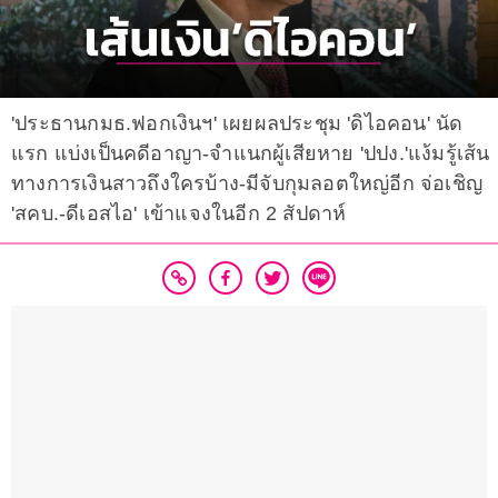
'ประธานกมธ.ฟอกเงินฯ' เผยผลประชุม 'ดิไอคอน' นัด
แรก แบ่งเป็นคดีอาญา-จำแนกผู้เสียหาย 'ปปง.'แง้มรู้เส้น
ทางการเงินสาวถึงใครบ้าง-มีจับกุมลอตใหญ่อีก จ่อเชิญ
'สคบ.-ดีเอสไอ' เข้าแจงในอีก 2 สัปดาห์