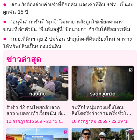
สตง.ยังต้องจ่ายค่าเช่าที่ตึกถล่ม แจงเช่าที่ดิน รฟท. เป็นงบ
ผูกพัน 15 ปี
‘อนุทิน’ การันตี ‘ศุภจี’ ไม่หาย หลังถูกโซเชียลตามหา
ขณะที่เจ้าตัวยัน ‘พี่แต๋มอยู่นี่’ ปัดนายกฯ กำชับให้สื่อสารเพิ่ม
กมธ.ที่ดินฯ ลุย 2 ปมร้อน ป่าภูเก็ต-ที่ดินเชียงใหม่ หาทาง
ให้ทรัพย์สินเป็นของแผ่นดิน
ข่าวล่าสุด
รับตัว 42 คนไทยกลับจาก
ระทึก! หนุ่มดวงแข็งโดน
ลาว พบลอบทำเว็บพนัน เจ้า
สิงโตตรึงร่างร่วมครึ่งชั่วโมง
หน้าที่คัดกรองไม่พบเป็น
รอดตายเพราะเสี่ยง “ลูบหัว”
10 กรกฎาคม 2569
22:43 น.
10 กรกฎาคม 2569
22:29 น.
เหยื่อค้ามนุษย์
ปลอบให้มันใจเย็น