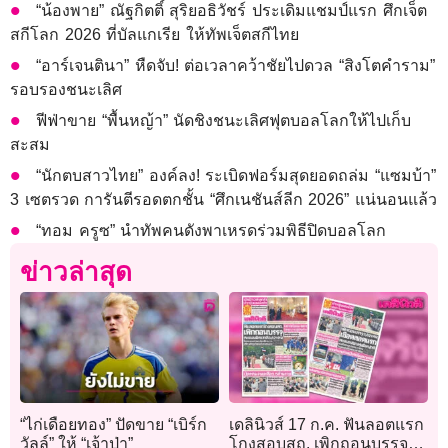
“น้องพาย” ณัฐกิตติ์ สุริยอธิวัชร์ ประเดิมแชมป์แรก ศึกเจ็ต
สกีโลก 2026 ที่บัลแกเรีย ให้ทัพเจ็ตสกีไทย
“อาร์เจนตินา” หืดจับ! ต่อเวลาคว้าชัยไปดวล “สิงโตคำราม”
รอบรองชนะเลิศ
ฟีฟ่าขาย “พื้นหญ้า” นัดชิงชนะเลิศฟุตบอลโลกให้ไปเก็บ
สะสม
“นักตบสาวไทย” องค์ลง! ระเบิดฟอร์มสุดยอดถล่ม “แซมบ้า”
3 เซตรวด การันตีรอดตกชั้น “ศึกเนชันส์ลีก 2026” แน่นอนแล้ว
“ทอม ครูซ” นำทัพคนดังพาเหรดร่วมพิธีปิดบอลโลก
ข่าวล่าสุด
“ไก่เดือยทอง” ปัดขาย “เบิร์ก
เดลินิวส์ 17 ก.ค. ฟันลอตแรก
วัลล์” ให้ “เจ้าป่า”
โกงสอบสถ. เพิกถอนบรรจุ