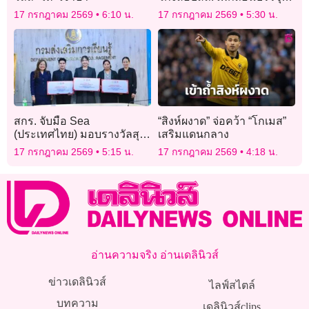
คะแนนผิดปกติ 3,621 คน
17 กรกฎาคม 2569
6:10 น.
17 กรกฎาคม 2569
5:30 น.
สกร. จับมือ Sea
“สิงห์ผงาด” จ่อคว้า “โกเมส”
(ประเทศไทย) มอบรางวัลสุด
เสริมแดนกลาง
ยอดนักขายออนไลน์ ยก
17 กรกฎาคม 2569
5:15 น.
17 กรกฎาคม 2569
4:18 น.
ระดับครูสู่ผู้ประกอบการ
ดิจิทัล
อ่านความจริง อ่านเดลินิวส์
ข่าวเดลินิวส์
ไลฟ์สไตล์
บทความ
เดลินิวส์clips