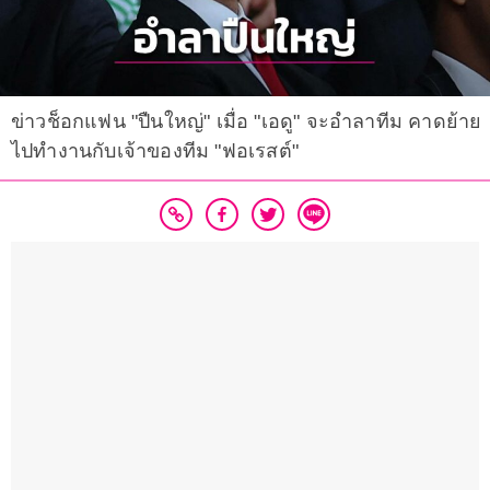
ข่าวช็อกแฟน "ปืนใหญ่" เมื่อ "เอดู" จะอำลาทีม คาดย้าย
ไปทำงานกับเจ้าของทีม "ฟอเรสต์"