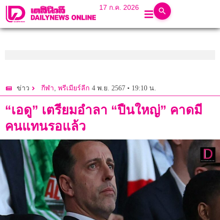
17 ก.ค. 2026
,
4 พ.ย. 2567 • 19:10 น.
ข่าว
กีฬา
พรีเมียร์ลีก
“เอดู” เตรียมอำลา “ปืนใหญ่” คาดมี
คนแทนรอแล้ว