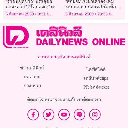
“ราชันชุดขาว” บรรลุข้อ
“สกมช.”เร่งยกเครื่องใหม่
ตกลงคว้า “ดิโอมองเด” ค่าตัว
ระบบความปลอดภัยไอทีภาค
140 ล้านยูโร
รัฐ 300 กรม ป้องกันข้อมูล
6 สิงหาคม 2569
0:31 น.
5 สิงหาคม 2569
23:36 น.
หลุดอีกในอนาคต
อ่านความจริง อ่านเดลินิวส์
ข่าวเดลินิวส์
ไลฟ์สไตล์
บทความ
เดลินิวส์clips
ดวง-หวย
PR by dataxet
ติดต่อโฆษณา
ร่วมงานกับเรา
ติดต่อเรา