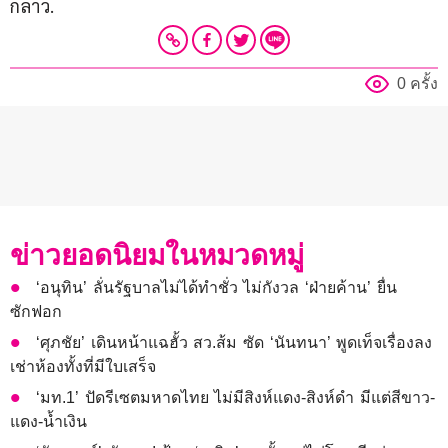
กล่าว.
0 ครั้ง
ข่าวยอดนิยมในหมวดหมู่
‘อนุทิน’ ลั่นรัฐบาลไม่ได้ทำชั่ว ไม่กังวล ‘ฝ่ายค้าน’ ยื่น
ซักฟอก
‘ศุภชัย’ เดินหน้าแฉฮั้ว สว.ส้ม ซัด ‘นันทนา’ พูดเท็จเรื่องลง
เช่าห้องทั้งที่มีใบเสร็จ
‘มท.1’ ปัดรีเซตมหาดไทย ไม่มีสิงห์แดง-สิงห์ดำ มีแต่สีขาว-
แดง-น้ำเงิน