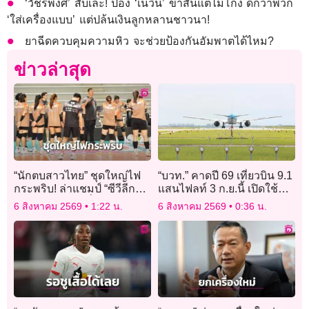
‘วัชรพงศ์’ สับเละ! ป้อง ‘เนวิน’ ขาสั้นแต่ไม่โกง ดีกว่าพวก
‘ใส่เครื่องแบบ’ แต่ปล้นเงินลูกหลานชาวนา!
ยาฉีดควบคุมความหิว จะช่วยป้องกันอัมพาตได้ไหม?
ข่าวล่าสุด
“นักตบสาวไทย” ชุดใหญ่ไฟ
“บวท.” คาดปี 69 เที่ยวบิน 9.1
กระพริบ! ล่าแชมป์ “ซีวีลีก
แสนไฟลท์ 3 ก.ย.นี้ เปิดใช้
2026” สนาม 2 ที่เชียงใหม่
เส้นทางบินใหม่ “ไทย-จีน”
6 สิงหาคม 2569
1:22 น.
6 สิงหาคม 2569
0:36 น.
ใกล้กว่าเดิม