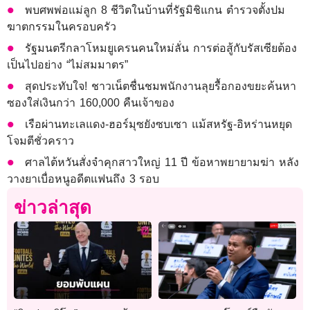
พบศพพ่อแม่ลูก 8 ชีวิตในบ้านที่รัฐมิชิแกน ตำรวจตั้งปม
ฆาตกรรมในครอบครัว
รัฐมนตรีกลาโหมยูเครนคนใหม่ลั่น การต่อสู้กับรัสเซียต้อง
เป็นไปอย่าง “ไม่สมมาตร”
สุดประทับใจ! ชาวเน็ตชื่นชมพนักงานลุยรื้อกองขยะค้นหา
ซองใส่เงินกว่า 160,000 คืนเจ้าของ
เรือผ่านทะเลแดง-ฮอร์มุซยังซบเซา แม้สหรัฐ-อิหร่านหยุด
โจมตีชั่วคราว
ศาลไต้หวันสั่งจำคุกสาวใหญ่ 11 ปี ข้อหาพยายามฆ่า หลัง
วางยาเบื่อหนูอดีตแฟนถึง 3 รอบ
ข่าวล่าสุด