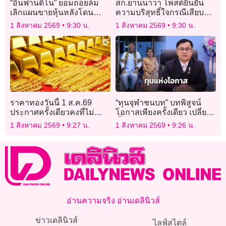
“อินฟานติโน” ยอมถอยล้ม
สก.ยานนาวา โพสต์ยืนยัน
เลิกแผนขายหุ้นหลังโดน
ความบริสุทธิ์ใจกรณีเสียบ
วิจารณ์หนัก
บัตรแทน เผยผิดพลาดเพราะ
1 สิงหาคม 2569
9:30 น.
1 สิงหาคม 2569
9:30 น.
สับสนและรีบร้อน
ราคาทองวันนี้ 1 ส.ค.69
“ทุนจุฬาชนบท” บทพิสูจน์
ประกาศครั้งเดียวคงที่ไม่
โอกาสเพียงครั้งเดียว เปลี่ยน
เปลี่ยนแปลง
ทั้งชีวิตได้
1 สิงหาคม 2569
9:27 น.
1 สิงหาคม 2569
9:26 น.
อ่านความจริง อ่านเดลินิวส์
ข่าวเดลินิวส์
ไลฟ์สไตล์