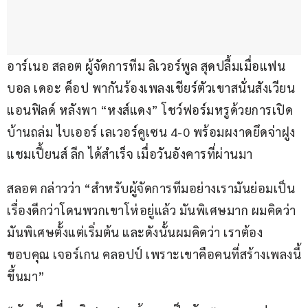
อาร์เนอ สลอต ผู้จัดการทีม ลิเวอร์พูล สุดปลื้มเมื่อแฟน
บอล เดอะ ค็อป พากันร้องเพลงเชียร์ตัวเขาสนั่นสังเวียน 
แอนฟิลด์ หลังพา “หงส์แดง” โชว์ฟอร์มหรูด้วยการเปิด
บ้านถล่ม ไบเออร์ เลเวอร์คูเซน 4-0 พร้อมผงาดยึดจ่าฝูง 
แชมเปี้ยนส์ ลีก ได้สำเร็จ เมื่อวันอังคารที่ผ่านมา
สลอต กล่าวว่า “สำหรับผู้จัดการทีมอย่างเรามันย่อมเป็น
เรื่องดีกว่าโดนพวกเขาโห่อยู่แล้ว มันพิเศษมาก ผมคิดว่า 
มันพิเศษตั้งแต่เริ่มต้น และดังนั้นผมคิดว่า เราต้อง
ขอบคุณ เจอร์เกน คลอปป์ เพราะเขาคือคนที่สร้างเพลงนี้
ขึ้นมา”