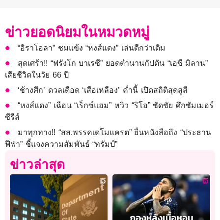
ข่าวยอดนิยมในหมวดหมู่
“อิราโอลา” ชมแข้ง “หงส์แดง” เล่นดีกว่าเดิม
สุดเศร้า!! “ฟรังโก บาเรซี” ยอดตำนานกัปตัน “เอซี มิลาน”
เสียชีวิตในวัย 66 ปี
‘ช้างศึก’ ดวลเดือด ‘เสือเหลือง’ ค่ำนี้ เปิดสถิติสุดสูสี
“หงส์แดง” เฉือน “เร็กซ์แฮม” หวิว “ริโอ” ซัดชัย ศึกซัมเมอร์
ซีรีส์
มาทุกทาง!! “สส.พรรคเดโมแครต” ยื่นหนังสือถึง “ประธาน
ฟีฟ่า” ชี้แจงความสัมพันธ์ “ทรัมป์”
ข่าวล่าสุด