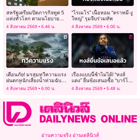
สหรัฐเตรียมปิดภารกิจทูต 5
“โรเมโร” เนื้อหอม “ตราหมี-งู
แห่งทั่วโลก ตามนโยบาย
ใหญ่” รุมจีบร่วมทัพ
“อเมริกาต้องมาก่อน”
4 สิงหาคม 2569
6:46 น.
4 สิงหาคม 2569
6:00 น.
เตือนภัย! มรสุมทวีความแรง
เรื่องแบบนี้ช้าไม่ได้! “หงส์
ฝนตกหนักเสี่ยงน้ำท่วมฉับ
แดง” ยื่นข้อเสนอซื้อ “บาร์โก
พลัน-น้ำป่าหลาก
ลา” ทางการ
4 สิงหาคม 2569
6:00 น.
4 สิงหาคม 2569
5:48 น.
อ่านความจริง อ่านเดลินิวส์