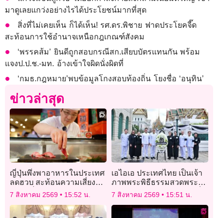
มาดูเลยแกว่งอย่างไรได้ประโยชน์มากที่สุด
สิ่งที่ไม่เคยเห็น ก็ได้เห็น! รศ.ดร.พิชาย ฟาดประโยคจี๊ด
สะท้อนการใช้อำนาจเหนือกฎเกณฑ์สังคม
‘พรรคส้ม’ ยินดีถูกสอบกรณีสก.เสียบบัตรแทนกัน พร้อม
แจงป.ป.ช.-มท. อ้างเข้าใจผิดนั่งผิดที่
‘กมธ.กฎหมาย’พบข้อมูลโกงสอบท้องถิ่น โยงชื่อ ‘อนุทิน’
ข่าวล่าสุด
ญี่ปุ่นพึ่งพาอาหารในประเทศ
เอไอเอ ประเทศไทย เป็นเจ้า
ลดฮวบ สะท้อนความเสี่ยง
ภาพพระพิธีธรรมสวดพระ
ความมั่นคงอาหาร
อภิธรรมพระบรมศพ “สมเด็จ
7 สิงหาคม 2569
15:52 น.
7 สิงหาคม 2569
15:51 น.
พระพันปีหลวง”