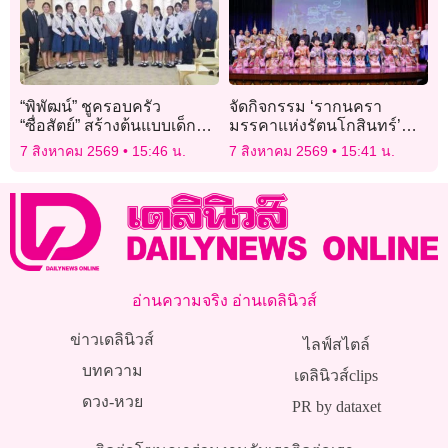
“พิพัฒน์” ชูครอบครัว
จัดกิจกรรม ‘รากนครา
“ซื่อสัตย์” สร้างต้นแบบเด็ก
มรรคาแห่งรัตนโกสินทร์’
ไทยไม่ทุจริต
น้อมรำลึกพระ
7 สิงหาคม 2569
15:46 น.
7 สิงหาคม 2569
15:41 น.
มหากรุณาธิคุณ ‘สมเด็จพระ
พันปีหลวง’
อ่านความจริง อ่านเดลินิวส์
ข่าวเดลินิวส์
ไลฟ์สไตล์
บทความ
เดลินิวส์clips
ดวง-หวย
PR by dataxet