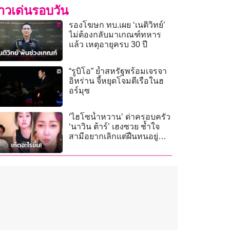
่าวเด่นรอบวัน
รองโฆษก ทบ.เผย ‘เนติวิทย์’
ไม่ต้องกลับมาเกณฑ์ทหาร​
แล้ว เหตุอายุครบ 30 ปี
“รูบิโอ” ย้ำสหรัฐพร้อมเจรจา
อิหร่าน จี้หยุดโจมตีเรือในฮ
อร์มุซ
‘ไฮโซน้ำหวาน’ ด่าครอบครัว
‘นาวิน ต้าร์’ เฮงซวย ช้ำใจ
สามีอยากเลิกแต่ฝืนทนอยู่
เพราะลูก!