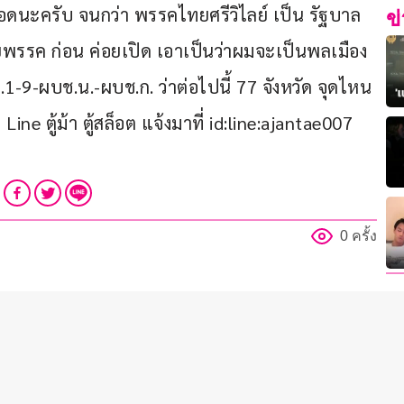
อดนะครับ จนกว่า พรรคไทยศรีวิไลย์ เป็น รัฐบาล
ข
รรค ก่อน ค่อยเปิด เอาเป็นว่าผมจะเป็นพลเมือง
-9-ผบช.น.-ผบช.ก. ว่าต่อไปนี้ 77 จังหวัด จุดไหน
ine ตู้ม้า ตู้สล็อต แจ้งมาที่ id:line:ajantae007 
0 ครั้ง