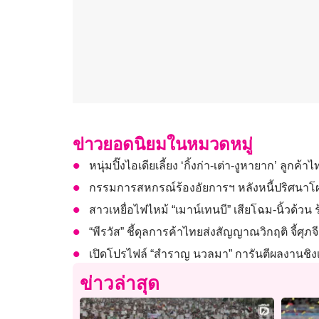
ข่าวยอดนิยมในหมวดหมู่
หนุ่มปิ๊งไอเดียเลี้ยง ‘กิ้งก่า-เต่า-งูหายาก’ ลูกค
กรรมการสหกรณ์ร้องอัยการฯ หลังหนี้ปริศนาโผล่
สาวเหยื่อไฟไหม้ “เมาน์เทนบี” เสียโฉม-นิ้วด้วน 
“พีรวัส” ชี้ดุลการค้าไทยส่งสัญญาณวิกฤติ จี้ศ
เปิดโปรไฟล์ “สำราญ นวลมา” การันตีผลงานชิงเก้า
ข่าวล่าสุด