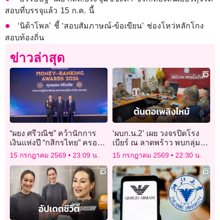
สอบที่บรรจุแล้ว 15 ก.ค. นี้
‘นิด้าโพล’ ชี้ ‘สอบสัมภาษณ์-ข้อเขียน’ ช่องโหว่หลักโกง
สอบท้องถิ่น
ข่าวล่าสุด
“ผยง ศรีวณิช” คว้านักการ
‘ผบก.น.2’ เผย วงจรปิดโรง
เงินแห่งปี “กสิกรไทย” ครอง
เบียร์ ณ ลาดพร้าว พบกลุ่ม
ธนาคารแห่งปี 2026
ควันฝ้าเพดานเหนือเวที ก่อน
15 กรกฎาคม 2569
23:09 น.
15 กรกฎาคม 2569
22:30 น.
เกิดโศกนาฎกรรม