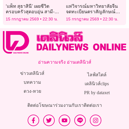
‘แพ็ท สุธาสินี’ เผยชีวิต
แห่วิจารณ์มหาวิทยาลัยจีน
ครอบครัวสุดอบอุ่น สามี-
จดทะเบียนตราสัญลักษณ์
ลูกชายไฟเขียวคอยซัพพอร์ต
คาดเกรงข้อพิพาท
15 กรกฎาคม 2569
22:30 น.
15 กรกฎาคม 2569
22:30 น.
สิ่งที่รักเต็มร้อย
เครื่องหมายการค้ากับ
แบรนด์หรู “อาร์มานี่”
อ่านความจริง อ่านเดลินิวส์
ข่าวเดลินิวส์
ไลฟ์สไตล์
บทความ
เดลินิวส์clips
ดวง-หวย
PR by dataxet
ติดต่อโฆษณา
ร่วมงานกับเรา
ติดต่อเรา