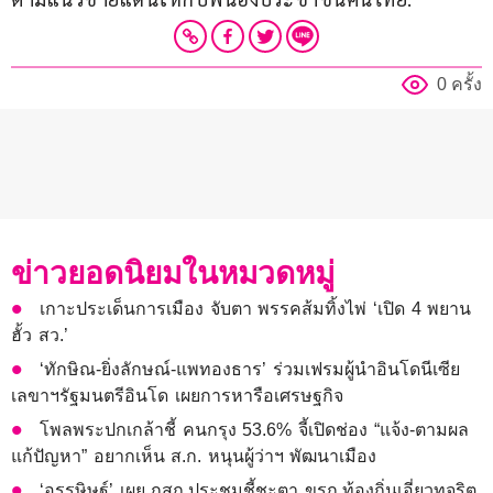
0 ครั้ง
ข่าวยอดนิยมในหมวดหมู่
เกาะประเด็นการเมือง จับตา พรรคส้มทิ้งไพ่ ‘เปิด 4 พยาน
ฮั้ว สว.’
‘ทักษิณ-ยิ่งลักษณ์-แพทองธาร’ ร่วมเฟรมผู้นำอินโดนีเซีย
เลขาฯรัฐมนตรีอินโด เผยการหารือเศรษฐกิจ
โพลพระปกเกล้าชี้ คนกรุง 53.6% จี้เปิดช่อง “แจ้ง-ตามผล
แก้ปัญหา” อยากเห็น ส.ก. หนุนผู้ว่าฯ พัฒนาเมือง
‘อรรษิษฐ์’ เผย กสถ.ประชุมชี้ชะตา ขรก.ท้องถิ่นเอี่ยวทุจริต