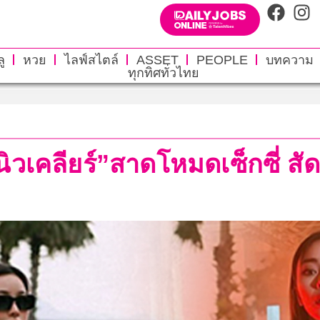
ู
หวย
ไลฟ์สไตล์
ASSET
PEOPLE
บทความ
ทุกทิศทั่วไทย
วเคลียร์”สาดโหมดเซ็กซี่ สั