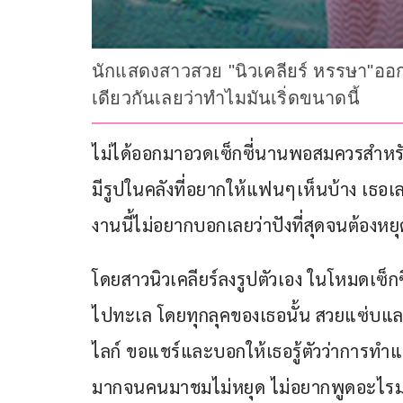
นักแสดงสาวสวย "นิวเคลียร์ หรรษา"ออก
เดียวกันเลยว่าทำไมมันเริ่ดขนาดนี้
ไม่ได้ออกมาอวดเซ็กซี่นานพอสมควรสำหรั
มีรูปในคลังที่อยากให้แฟนๆเห็นบ้าง เธอ
งานนี้ไม่อยากบอกเลยว่าปังที่สุดจนต้องหยุ
โดยสาวนิวเคลียร์ลงรูปตัวเอง ในโหมดเซ
ไปทะเล โดยทุกลุคของเธอนั้น สวยแซ่บแล
ไลก์ ขอแชร์และบอกให้เธอรู้ตัวว่าการทำแบ
มากจนคนมาชมไม่หยุด ไม่อยากพูดอะไรมาก