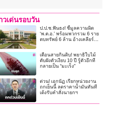
่าวเด่นรอบวัน
ป.ป.ช.ฟันธง! ชี้มูลความผิด
‘พ.ต.อ.’ พร้อมพวกรวม 6 ราย
ตบทรัพย์ 6 ล้าน อ้างเคลียร์
คดีช่วยประกันตัว
เตือนสายกินดิบ! พยาธิใบไม้
ตับฝังตัวเงียบ 10 ปี รู้ตัวอีกที
กลายเป็น “มะเร็ง”
ด่วน! เอกนัฏ เรียกหน่วยงาน
ถกเย็นนี้ ลดราคาน้ำมันทันที
เด้งรับคำสั่งนายกฯ