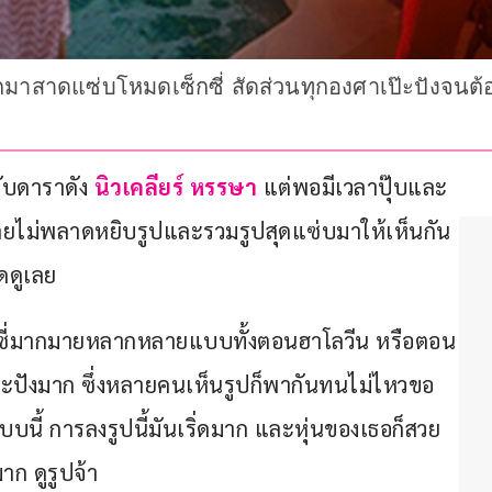
มาสาดแซ่บโหมดเซ็กซี่ สัดส่วนทุกองศาเป๊ะปังจนต้อ
บดาราดัง 
นิวเคลียร์ หรรษา 
แต่พอมีเวลาปุ๊บและ
เลยไม่พลาดหยิบรูปและรวมรูปสุดแซ่บมาให้เห็นกัน 
ดดูเลย
็กซี่มากมายหลากหลายแบบทั้งตอนฮาโลวีน หรือตอน
ะปังมาก ซึ่งหลายคนเห็นรูปก็พากันทนไม่ไหวขอ
บนี้ การลงรูปนี้มันเริ่ดมาก และหุ่นของเธอก็สวย
 ดูรูปจ้า 