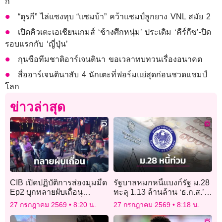
ก
“ตุรกี” ไล่แซงทุบ “แซมบ้า” คว้าแชมป์ลูกยาง VNL สมัย 2
เปิดคิวเตะเอเชียนเกมส์ ‘ช้างศึกหนุ่ม’ ประเดิม ‘คีร์กีซ’-ปิด
รอบแรกกับ ‘ญี่ปุ่น’
กุนซือทีมชาติอาร์เจนตินา ขอเวลาทบทวนเรื่องอนาคต
สื่ออาร์เจนตินาสับ 4 นักเตะที่ฟอร์มแย่สุดก่อนชวดแชมป์
โลก
ข่าวล่าสุด
CIB เปิดปฏิบัติการส่องมุมมืด
รัฐบาลหมกหนี้แบงก์รัฐ ม.28
Ep2 บุกทลายผับเถื่อน
ทะลุ 1.13 ล้านล้าน ‘ธ.ก.ส.’
มหาสารคาม ปล่อยเด็กเข้า
อ่วมแบก 9.6 แสนล้าน
27 กรกฎาคม 2569
8:20 น.
27 กรกฎาคม 2569
8:18 น.
มั่วสุมดื่มเหล้า!