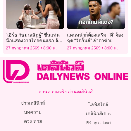
“เอิร์ธ กัษมนณัฏฐ์” ขึ้นแท่น
แดนหน้าก็ต้องเสริม! “ผี” จ้อง
นักแสดงวายไทยคนแรก จัด
ฉุด “วัตกิ้นส์” ล่าตาข่าย
แฟนมีตติ้งเดี่ยวแดนภารตะ!
27 กรกฎาคม 2569
8:00 น.
27 กรกฎาคม 2569
8:00 น.
อ่านความจริง อ่านเดลินิวส์
ข่าวเดลินิวส์
ไลฟ์สไตล์
บทความ
เดลินิวส์clips
ดวง-หวย
PR by dataxet