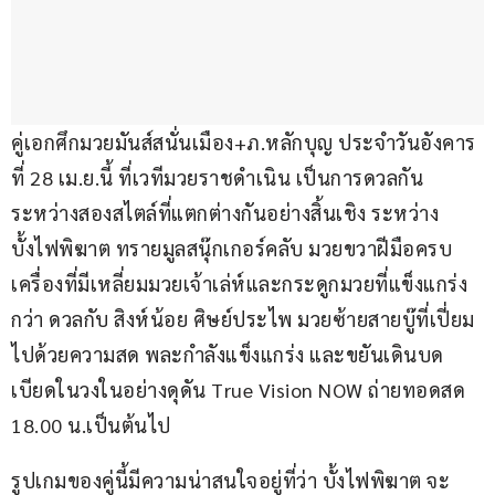
คู่เอกศึกมวยมันส์สนั่นเมือง+ภ.หลักบุญ ประจำวันอังคาร
ที่ 28 เม.ย.นี้ ที่เวทีมวยราชดำเนิน เป็นการดวลกัน
ระหว่างสองสไตล์ที่แตกต่างกันอย่างสิ้นเชิง ระหว่าง 
บั้งไฟพิฆาต ทรายมูลสนุ๊กเกอร์คลับ มวยขวาฝีมือครบ
เครื่องที่มีเหลี่ยมมวยเจ้าเล่ห์และกระดูกมวยที่แข็งแกร่ง
กว่า ดวลกับ สิงห์น้อย ศิษย์ประไพ มวยซ้ายสายบู๊ที่เปี่ยม
ไปด้วยความสด พละกำลังแข็งแกร่ง และขยันเดินบด
เบียดในวงในอย่างดุดัน True Vision NOW ถ่ายทอดสด 
18.00 น.เป็นต้นไป
รูปเกมของคู่นี้มีความน่าสนใจอยู่ที่ว่า บั้งไฟพิฆาต จะ