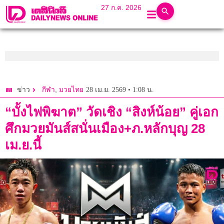
27 ก.ค. 2026
,
28 เม.ย. 2569 • 1:08 น.
ข่าว
กีฬา
มวยไทย
“บั้งไฟพิฆาต” วัดเชิง “สิงห์น้อย” คู่เอก
ศึกมวยมันส์สนั่นเมือง+ภ.หลักบุญ 28
เม.ย.นี้