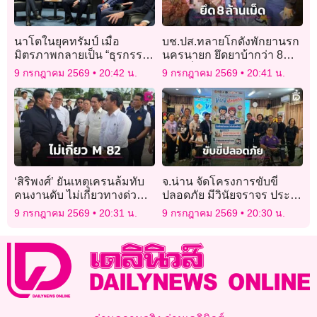
นาโตในยุคทรัมป์ เมื่อ
บช.ปส.ทลายโกดังพักยานรก
มิตรภาพกลายเป็น “ธุรกรรม
นครนายก ยึดยาบ้ากว่า 8
ต่างตอบแทน”
ล้านเม็ด รวบ 5 ผู้ต้องหา
9 กรกฎาคม 2569
20:42 น.
9 กรกฎาคม 2569
20:41 น.
‘สิริพงศ์’ ยันเหตุเครนล้มทับ
จ.น่าน จัดโครงการขับขี่
คนงานดับ ไม่เกี่ยวทางด่วน
ปลอดภัย มีวินัยจราจร ประจำ
พิเศษ M82 ใช้เส้นทางได้ปกติ
ปี 2569 สร้างภูมิคุ้มกันใช้รถ
9 กรกฎาคม 2569
20:31 น.
9 กรกฎาคม 2569
20:30 น.
ใช้ถนนอย่างปลอดภัย