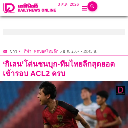
3 ส.ค. 2026
,
5 ธ.ค. 2567 • 19:45 น.
ข่าว
กีฬา
ฟุตบอลไทยลีก
‘กิเลน’โค่นชนบุก-ทีมไทยลีกสุดยอด
เข้ารอบ ACL2 ครบ