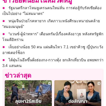
ข่าวยอดนิยมในหมวดหมู่
รัฐมนตรีกลาโหมยูเครนคนใหม่ลั่น การต่อสู้กับรัสเซียต้อง
เป็นไปอย่าง “ไม่สมมาตร”
หนุ่มจีนป่วยโรคหายาก เกิดภาวะหนังศีรษะหนาย่นคล้าย
“สมองมนุษย์”
“แวนซ์-ผู้นำทหาร” เตือนทรัมป์เรื่องคลังอาวุธ หลังสหรัฐพัก
โจมตีอิหร่าน
เจ็บอย่างน้อย 50 คน แผ่นดินไหว 7.1 เขย่าคิวชู ญี่ปุ่นระวัง
อาฟเตอร์ช็อก
ไต้ฝุ่นโนอึลขึ้นฝั่งฮ่องกง-กวางตุ้ง ยกเลิกเที่ยวบิน อพยพกว่า
3.4 แสนคน
ข่าวล่าสุด