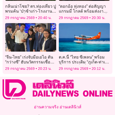
กลิ่นเน่าโชย? ตร.ท่องเที่ยว ปู
“ดอกอ้อ ทุ่งทอง” ต่อสัญญา
พรมค้น ‘ป่าช้าเก่า-โรงงาน
แกรมมี่ โกลด์ พร้อมส่งงาน
ร้าง’ หา 2พี่น้องรัสเซีย
เพลงใหม่แทนคำขอบคุณเร็ว
29 กรกฎาคม 2569
20:40 น.
29 กรกฎาคม 2569
20:30 น.
ๆ นี้
“จีน-ไทย” เร่งจับมือเอไอ ดัน
ต.ค.นี้ “ไทย ซีเพลน” พร้อม
“กว่างซี” ฮับนวัตกรรมเชื่อม
บริการ ประเดิม “ภูเก็ต-ท่าเรือ
อาเซียน
น้ำลึก-กระบี่” เริ่ม 4-5 พัน
29 กรกฎาคม 2569
20:23 น.
29 กรกฎาคม 2569
20:12 น.
บาท/คน/เที่ยว
อ่านความจริง อ่านเดลินิวส์