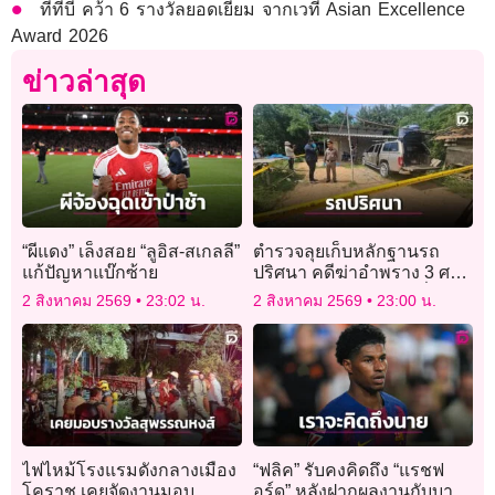
ทีทีบี คว้า 6 รางวัลยอดเยี่ยม จากเวที Asian Excellence
Award 2026
ข่าวล่าสุด
“ผีแดง” เล็งสอย “ลูอิส-สเกลลี”
ตำรวจลุยเก็บหลักฐานรถ
แก้ปัญหาแบ๊กซ้าย
ปริศนา คดีฆ่าอำพราง 3 ศพ
ฝังดิน เร่งหาหลักฐานเชื่อม
2 สิงหาคม 2569
23:02 น.
2 สิงหาคม 2569
23:00 น.
โยงผู้ก่อเหตุ
ไฟไหม้โรงแรมดังกลางเมือง
“ฟลิค” รับคงคิดถึง “แรชฟ
โคราช เคยจัดงานมอบ
อร์ด” หลังฝากผลงานกับบาร์