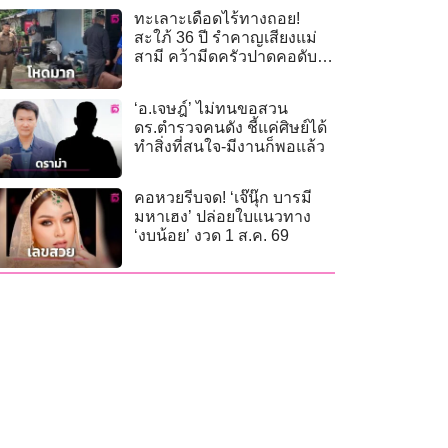
ทะเลาะเดือดไร้ทางถอย!
สะใภ้ 36 ปี รำคาญเสียงแม่
สามี คว้ามีดครัวปาดคอดับ
คาบ้าน
‘อ.เจษฎ์’ ไม่ทนขอสวน
ดร.ตำรวจคนดัง ชี้แค่ศิษย์ได้
ทำสิ่งที่สนใจ-มีงานก็พอแล้ว
คอหวยรีบจด! ‘เจ๊นุ๊ก บารมี
มหาเฮง’ ปล่อยใบแนวทาง
‘งบน้อย’ งวด 1 ส.ค. 69