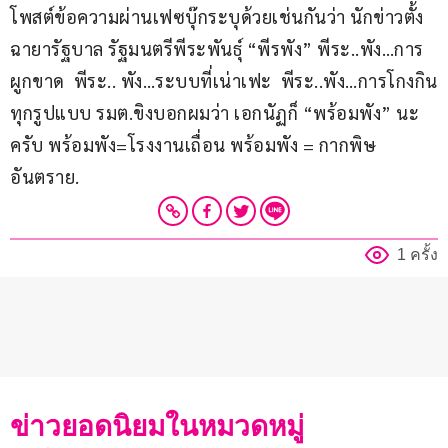
โพสต์ข้อความผ่านเฟซบุ๊กระบุด้วยเช่นกันว่า นักข่าวตั้ง
ฉายารัฐบาล รัฐมนตรีพีระพันธุ์ “พีรพัง” พีระ..พัง…การ
ผูกขาด  พีระ.. พัง…ระบบที่เน่าเฟะ  พีระ..พัง…การโกงกิน
ทุกรูปแบบ รมต.ขิงบอกผมว่า เอกนัฏก็ “พร้อมพัง” นะ
ครับ พร้อมพัง=โรงงานเถื่อน พร้อมพัง = กากพิษ
อันตราย.
1 ครั้ง
ข่าวยอดนิยมในหมวดหมู่