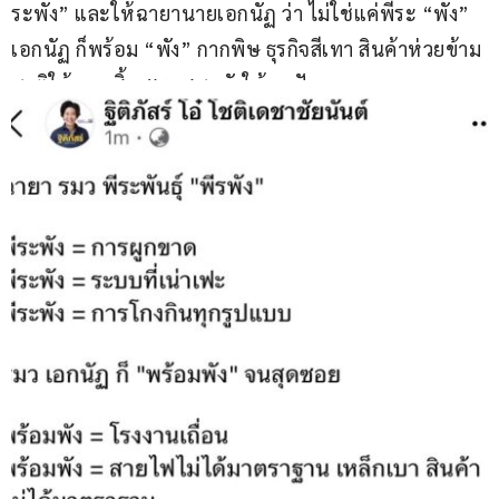
ระพัง” และให้ฉายานายเอกนัฏ ว่า ไม่ใช่แค่พีระ “พัง” 
เอกนัฏ ก็พร้อม “พัง” กากพิษ ธุรกิจสีเทา สินค้าห่วยข้าม
ชาติให้หมดสิ้น #รทสช. พังให้ทุกปัญหา