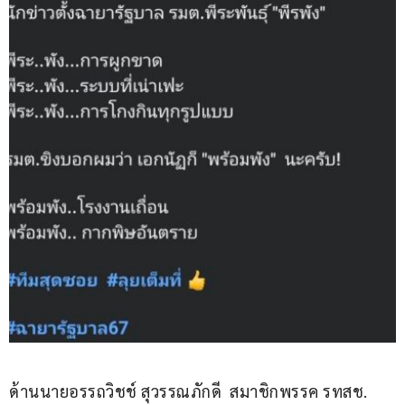
ด้านนายอรรถวิชช์ สุวรรณภักดี  สมาชิกพรรค รทสช. 