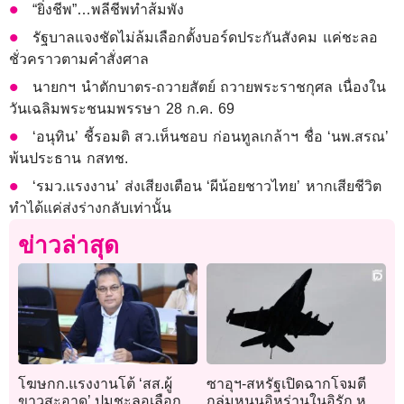
“ยิ่งชีพ”…พลีชีพทำส้มพัง
รัฐบาลแจงชัดไม่ล้มเลือกตั้งบอร์ดประกันสังคม แค่ชะลอ
ชั่วคราวตามคำสั่งศาล
นายกฯ นำตักบาตร-ถวายสัตย์ ถวายพระราชกุศล เนื่องใน
วันเฉลิมพระชนมพรรษา 28 ก.ค. 69
‘อนุทิน’ ชี้รอมติ สว.เห็นชอบ ก่อนทูลเกล้าฯ ชื่อ ‘นพ.สรณ’
พ้นประธาน กสทช.
‘รมว.แรงงาน’ ส่งเสียงเตือน ‘ผีน้อยชาวไทย’ หากเสียชีวิต
ทำได้แค่ส่งร่างกลับเท่านั้น
ข่าวล่าสุด
โฆษกก.แรงงานโต้ ‘สส.ผู้
ซาอุฯ-สหรัฐเปิดฉากโจมตี
ขาวสะอาด’ ปมชะลอเลือกตั้ง
กลุ่มหนุนอิหร่านในอิรัก หลัง