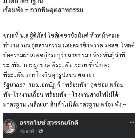
ขณะที่ น.ส.ฐิติภัสร์ โชติเดชาชัยนันต์ หัวหน้าคณะ
ทำงาน รมว.อุตสาหกรรม และสมาชิกพรรค รทสช. โพสต์
ข้อความผ่านเฟซบุ๊กระบุว่า ฉายา รมว.พีระพันธุ์ ว่าพี
ระ..พัง… การผูกขาด พีระ..พัง…ระบบที่เน่าเฟะ 
พีระ..พัง…การโกงกินทุกรูปแบบ #ฉายา
รัฐบาล67  รมว.เอกนัฏ ก็ “พร้อมพัง” สุดซอย พร้อม
พัง=โรงงานเถื่อน พร้อมพัง = โรงงานสายไฟไม่ได้
มาตรฐาน เหล็กเบา สินค้าไม่ได้มาตรฐาน พร้อมพัง = 
กากเพชรอุตสาหกรรม