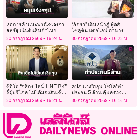
หอการค้าแนะพาณิชเจรจา
“อัครา” เดินหน้าสู่ ฟู้ดส์
สหรัฐ เน้นดันสินค้าไทย
โซลูชัน แตกไลน์ อาหาร
สร้างประโยชน์สหรัฐควบคู่
พร้อมทาน ส่ง เบอร์เกอร์ไก่
30 กรกฎาคม 2569
16:24 น.
30 กรกฎาคม 2569
16:23 น.
โปรตีนสูง มัดใจคนรุ่นใหม่
ซีอีโอ “กสิกร ไลน์-LINE BK”
คปภ.แจง”ฮลุน โซโล”ทำ
ชี้ผู้บริโภค ไม่ได้มองสินเชื่อ
ประกัน 5 ล้าน คุ้มครอง
เป็นแค่เงินทุน
อุบัติเหตุ และฆาตกรรม แต่
30 กรกฎาคม 2569
16:21 น.
30 กรกฎาคม 2569
16:16 น.
ไม่คุ้มครองโรคประจำตัว