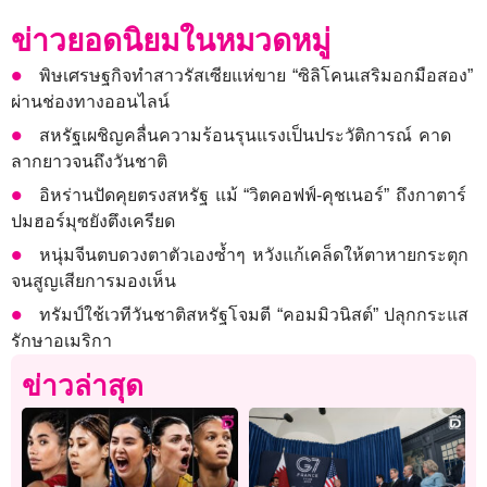
ข่าวยอดนิยมในหมวดหมู่
พิษเศรษฐกิจทำสาวรัสเซียแห่ขาย “ซิลิโคนเสริมอกมือสอง”
ผ่านช่องทางออนไลน์
สหรัฐเผชิญคลื่นความร้อนรุนแรงเป็นประวัติการณ์ คาด
ลากยาวจนถึงวันชาติ
อิหร่านปัดคุยตรงสหรัฐ แม้ “วิตคอฟฟ์-คุชเนอร์” ถึงกาตาร์
ปมฮอร์มุซยังตึงเครียด
หนุ่มจีนตบดวงตาตัวเองซ้ำๆ หวังแก้เคล็ดให้ตาหายกระตุก
จนสูญเสียการมองเห็น
ทรัมป์ใช้เวทีวันชาติสหรัฐโจมตี “คอมมิวนิสต์” ปลุกกระแส
รักษาอเมริกา
ข่าวล่าสุด