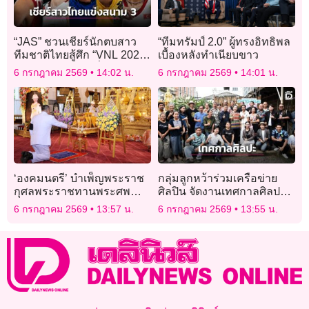
“JAS” ชวนเชียร์นักตบสาว
“ทีมทรัมป์ 2.0” ผู้ทรงอิทธิพล
ทีมชาติไทยสู้ศึก “VNL 2026”
เบื้องหลังทำเนียบขาว
สนาม 3 ประเทศญี่ปุ่น
6 กรกฎาคม 2569
14:02 น.
6 กรกฎาคม 2569
14:01 น.
‘องคมนตรี’ บำเพ็ญพระราช
กลุ่มลูกหว้าร่วมเครือข่าย
กุศลพระราชทานพระศพ
ศิลปิน จัดงานเทศกาลศิลปะ
‘เจ้าฟ้าพัชรกิติยาภาฯ’
ย่านเมืองเพชร “Phetchaburi
6 กรกฎาคม 2569
13:57 น.
6 กรกฎาคม 2569
13:55 น.
Mini Art Festival”