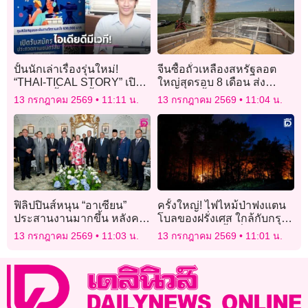
ปั้นนักเล่าเรื่องรุ่นใหม่!
จีนซื้อถั่วเหลืองสหรัฐลอต
“THAI-TICAL STORY” เปิด
ใหญ่สุดรอบ 8 เดือน ส่ง
เวทีหนังสั้นแนวตั้ง ชิงรางวัล
สัญญาณฟื้นสัมพันธ์การค้า
13 กรกฎาคม 2569
11:11 น.
13 กรกฎาคม 2569
11:04 น.
กว่า 5.3 แสนบาท
ฟิลิปปินส์หนุน “อาเซียน”
ครั้งใหญ่! ไฟไหม้ป่าฟงแตน
ประสานงานมากขึ้น หลังค
โบลของฝรั่งเศส ใกล้กับกรุง
วามขัดแย้งโลกเผยความ
ปารีส ลุกลามพื้นที่ 800
13 กรกฎาคม 2569
11:03 น.
13 กรกฎาคม 2569
11:01 น.
เปราะบาง
เฮกตาร์