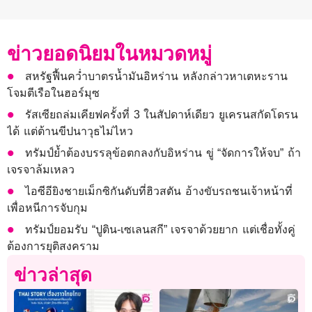
ข่าวยอดนิยมในหมวดหมู่
สหรัฐฟื้นคว่ำบาตรน้ำมันอิหร่าน หลังกล่าวหาเตหะราน
โจมตีเรือในฮอร์มุซ
รัสเซียถล่มเคียฟครั้งที่ 3 ในสัปดาห์เดียว ยูเครนสกัดโดรน
ได้ แต่ต้านขีปนาวุธไม่ไหว
ทรัมป์ย้ำต้องบรรลุข้อตกลงกับอิหร่าน ขู่ “จัดการให้จบ” ถ้า
เจรจาล้มเหลว
ไอซีอียิงชายเม็กซิกันดับที่ฮิวสตัน อ้างขับรถชนเจ้าหน้าที่
เพื่อหนีการจับกุม
ทรัมป์ยอมรับ “ปูติน-เซเลนสกี” เจรจาด้วยยาก แต่เชื่อทั้งคู่
ต้องการยุติสงคราม
ข่าวล่าสุด