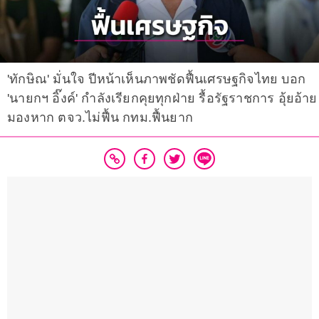
'ทักษิณ' มั่นใจ ปีหน้าเห็นภาพชัดฟื้นเศรษฐกิจไทย บอก
'นายกฯ อิ๊งค์' กำลังเรียกคุยทุกฝ่าย รื้อรัฐราชการ อุ้ยอ้าย
มองหาก ตจว.ไม่ฟื้น กทม.ฟื้นยาก