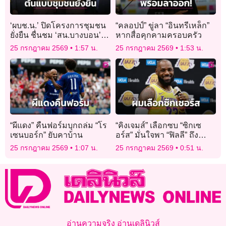
‘ผบช.น.’ ปิดโครงการชุมชน
“คลอปป์” ขู่ลา “อินทรีเหล็ก”
ยั่งยืน ชื่นชม ‘สน.บางบอน’
หากสื่อคุกคามครอบครัว
ต้นแบบชุมชนปลอดยาเสพติด
25 กรกฎาคม 2569
1:57 น.
25 กรกฎาคม 2569
1:53 น.
“ผีแดง” คืนฟอร์มบุกถล่ม “โร
“คิงเจมส์” เลือกซบ “ซิกเซ
เซนบอร์ก” ยับคาบ้าน
อร์ส” มั่นใจพา “ฟิลลี” ถึง
แชมป์ชัวร์
25 กรกฎาคม 2569
1:07 น.
25 กรกฎาคม 2569
0:51 น.
อ่านความจริง อ่านเดลินิวส์