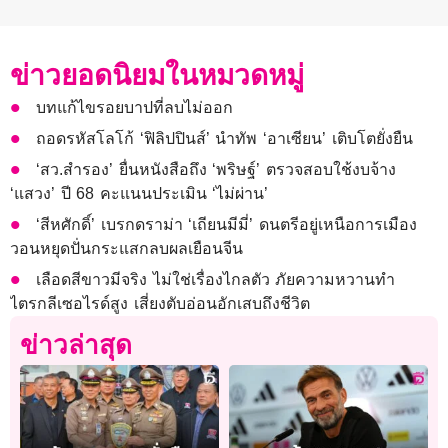
ข่าวยอดนิยมในหมวดหมู่
บทแก้ไขรอยบาปที่ลบไม่ออก
ถอดรหัสโลโก้ ‘ฟิลิปปินส์’ นำทัพ ‘อาเซียน’ เติบโตยั่งยืน
‘สว.สำรอง’ ยื่นหนังสือถึง ‘พริษฐ์’ ตรวจสอบใช้งบจ้าง
‘แสวง’ ปี 68 คะแนนประเมิน ‘ไม่ผ่าน’
‘สีหศักดิ์’ เบรกดราม่า ‘เถียนมีมี่’ ดนตรีอยู่เหนือการเมือง
วอนหยุดปั่นกระแสกลบผลเยือนจีน
เลือดสีขาวมีจริง ไม่ใช่เรื่องไกลตัว ภัยความหวานทำ
ไตรกลีเซอไรด์สูง เสี่ยงตับอ่อนอักเสบถึงชีวิต
ข่าวล่าสุด