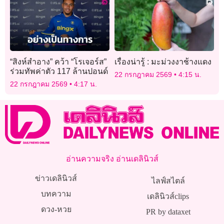
“สิงห์สำอาง” คว้า “โรเจอร์ส”
เรื่องน่ารู้ : มะม่วงงาช้างแดง
ร่วมทัพค่าตัว 117 ล้านปอนด์
22 กรกฎาคม 2569
4:15 น.
22 กรกฎาคม 2569
4:17 น.
อ่านความจริง อ่านเดลินิวส์
ข่าวเดลินิวส์
ไลฟ์สไตล์
บทความ
เดลินิวส์clips
ดวง-หวย
PR by dataxet