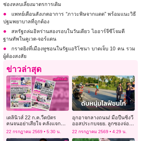
ช่องหลบเลี่ยงมาตรการเดิม
แพทย์เตือนสังเกตอาการ “ภาวะพิษจากแดด” พร้อมแนะวิธี
ปฐมพยาบาลที่ถูกต้อง
สหรัฐถล่มอิหร่านสองรอบในวันเดียว ไออาร์จีซีโจมตี
ฐานทัพในคูเวต-จอร์แดน
กราดยิงที่เมืองทูซอนในรัฐแอริโซนา บาดเจ็บ 10 คน รวม
ผู้ต้องสงสัย
ข่าวล่าสุด
เดลินิวส์ 22 ก.ค.วืดบัตร
อุกอาจกลางถนน! มือปืนซิ่งวี
คนจนอย่าเสียใจ คลังแจก
ออสประกบจยย. ลูกซองจ่อยิง
ใหม่ ใส่ไทยช่วยไทย6ล้าน
หนุ่มไลฟ์ชนไก่
22 กรกฎาคม 2569
5:30 น.
22 กรกฎาคม 2569
4:29 น.
ราย