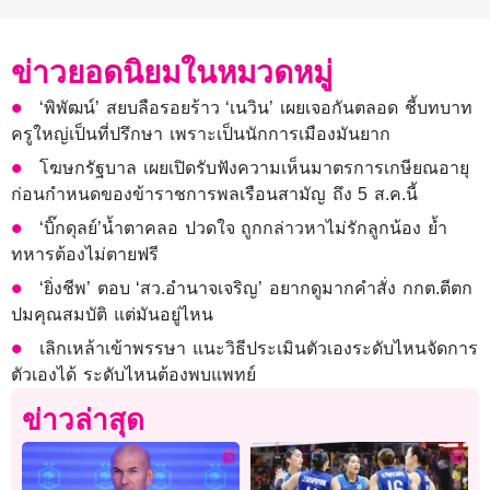
ข่าวยอดนิยมในหมวดหมู่
‘พิพัฒน์’ สยบลือรอยร้าว ‘เนวิน’ เผยเจอกันตลอด ชี้บทบาท
ครูใหญ่เป็นที่ปรึกษา เพราะเป็นนักการเมืองมันยาก
โฆษกรัฐบาล เผยเปิดรับฟังความเห็นมาตรการเกษียณอายุ
ก่อนกำหนดของข้าราชการพลเรือนสามัญ ถึง 5 ส.ค.นี้
‘บิ๊กดุลย์’น้ำตาคลอ ปวดใจ ถูกกล่าวหาไม่รักลูกน้อง ย้ำ
ทหารต้องไม่ตายฟรี
‘ยิ่งชีพ’ ตอบ ‘สว.อำนาจเจริญ’ อยากดูมากคำสั่ง กกต.ตีตก
ปมคุณสมบัติ แต่มันอยู่ไหน
เลิกเหล้าเข้าพรรษา แนะวิธีประเมินตัวเองระดับไหนจัดการ
ตัวเองได้ ระดับไหนต้องพบแพทย์
ข่าวล่าสุด