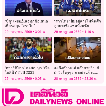
“ซิซู” เผยปฏิเสธทุกข้อเสนอ
“สาวไทย” ยิ้มอยู่สายไม่หินศึก
เพื่อรอคุม “ตราไก่”
ลูกยางชิงแชมป์เอเชีย
29 กรกฎาคม 2569
3:01 น.
29 กรกฎาคม 2569
1:19 น.
“กวาร์ดิโอล” ต่อสัญญา “เรือ
ตะลึงทั้งถนน! แก๊งชายวิ่งแก้
ใบสีฟ้า” ถึงปี 2031
ผ้าวิ่งโทงๆ กลางย่านร้าน
อาหารชื่อดังในออสเตรเลีย
29 กรกฎาคม 2569
0:05 น.
28 กรกฎาคม 2569
23:36 น.