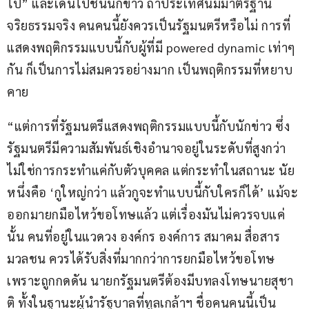
ไป” และเดินไปชนนักข่าว ถ้าประเทศนี้มีมาตรฐาน
จริยธรรมจริง คนคนนี้ยังควรเป็นรัฐมนตรีหรือไม่ การที่
แสดงพฤติกรรมแบบนี้กับผู้ที่มี powered dynamic เท่าๆ 
กัน ก็เป็นการไม่สมควรอย่างมาก เป็นพฤติกรรมที่หยาบ
คาย  
“แต่การที่รัฐมนตรีแสดงพฤติกรรมแบบนี้กับนักข่าว ซึ่ง
รัฐมนตรีมีความสัมพันธ์เชิงอำนาจอยู่ในระดับที่สูงกว่า 
ไม่ใช่การกระทำแค่กับตัวบุคคล แต่กระทำในสถานะ นัย
หนึ่งคือ ‘กูใหญ่กว่า แล้วกูจะทำแบบนี้กับใครก็ได้’ แม้จะ
ออกมายกมือไหว้ขอโทษแล้ว แต่เรื่องมันไม่ควรจบแค่
นั้น คนที่อยู่ในแวดวง องค์กร องค์การ สมาคม สื่อสาร
มวลชน ควรได้รับสิ่งที่มากกว่าการยกมือไหว้ขอโทษ
เพราะถูกกดดัน นายกรัฐมนตรีต้องมีบทลงโทษนายสุชา
ติ ทั้งในฐานะผู้นำรัฐบาลที่ทูลเกล้าฯ ชื่อคนคนนี้เป็น