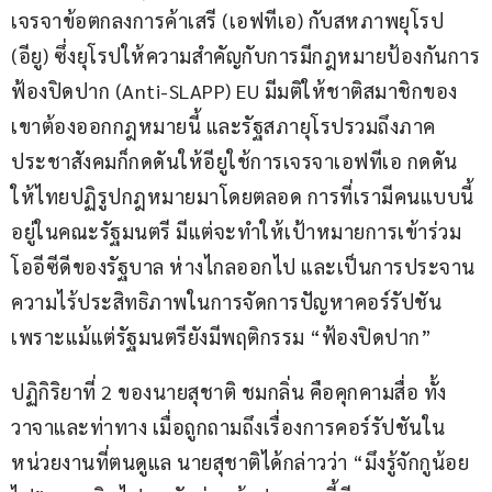
เจรจาข้อตกลงการค้าเสรี (เอฟทีเอ) กับสหภาพยุโรป 
(อียู) ซึ่งยุโรปให้ความสำคัญกับการมีกฎหมายป้องกันการ
ฟ้องปิดปาก​ (Anti-SLAPP) EU มีมติให้ชาติสมาชิกของ
เขาต้องออกกฎหมายนี้ และรัฐสภายุโรปรวมถึงภาค
ประชาสังคมก็กดดันให้อียูใช้การเจรจาเอฟทีเอ กดดัน
ให้ไทยปฏิรูปกฎหมายมาโดยตลอด การที่เรามีคนแบบนี้
อยู่ในคณะรัฐมนตรี มีแต่จะทำให้เป้าหมายการเข้าร่วม
โออีซีดีของรัฐบาล ห่างไกลออกไป และเป็นการประจาน 
ความไร้ประสิทธิภาพในการจัดการปัญหาคอร์รัปชัน 
เพราะแม้แต่รัฐมนตรียังมีพฤติกรรม “ฟ้องปิดปาก”
ปฏิกิริยาที่ 2 ของนายสุชาติ ชมกลิ่น คือคุกคามสื่อ ทั้ง
วาจาและท่าทาง เมื่อถูกถามถึงเรื่องการคอร์รัปชันใน
หน่วยงานที่ตนดูแล นายสุชาติได้กล่าวว่า “มึงรู้จักกูน้อย