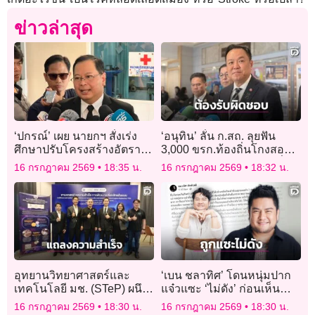
ข่าวล่าสุด
‘ปกรณ์’ เผย นายกฯ สั่งเร่ง
‘อนุทิน’ ลั่น ก.สถ. ลุยฟัน
ศึกษาปรับโครงสร้างอัตรา
3,000 ขรก.ท้องถิ่นโกงสอบ
กำลัง นำ AI ยกระดับ
ได้เลย ไม่ต้องรอนายกฯ นั่ง
16 กรกฎาคม 2569
18:35 น.
16 กรกฎาคม 2569
18:32 น.
ประสิทธิภาพราชการ พร้อม
หัวโต๊ะ ลั่นทำผิดต้องรับผิด
ทบทวนระบบจ้างงาน ค่า
ชอบ
ตอบแทน และสวัสดิการก่อน
เสนอ ครม. พิจารณา
อุทยานวิทยาศาสตร์และ
‘เบน ชลาทิศ’ โดนหนุ่มปาก
เทคโนโลยี มช. (STeP) ผนึก
แจ๋วแซะ ‘ไม่ดัง’ ก่อนเห็น
กำลัง สป.อว. และ MTEC
สภาพสุดอนาถ ดีแต่ปากค่า
16 กรกฎาคม 2569
18:30 น.
16 กรกฎาคม 2569
18:30 น.