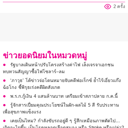
2 ครั้ง
ข่าวยอดนิยมในหมวดหมู่
รัฐบาลเดินหน้าปรับโครงสร้างค่าไฟ เล็งเจรจาเอกชน
ทบทวนสัญญาซื้อไฟโซลาร์–ลม
‘ภาวุธ’ โต้ข่าวจ่อโดนหมายจับคดีฟอเร็กซ์ ย้ำไร้เอี่ยวแก๊ง
ฉ้อโกง ชี้พิรุธเร่งคดีผิดสังเกต
พ.ร.ก.กู้เงิน 4 แสนล้านบาท เตรียมเข้าสภาปลาย ก.ค.นี้
รู้จักสารเปี่ยมคุณประโยชน์ในผัก-ผลไม้ 5 สี รับประทาน
เพื่อสุขภาพแข็งแรง
เคยเป็นไหม? กำลังขับรถอยู่ดี ๆ รู้สึกเหมือนภาพตัดไป…
เกิดอะไรขึ้น เป็นโรคหลอดเลือดสมอง หรือ Stroke หรือเปล่า?