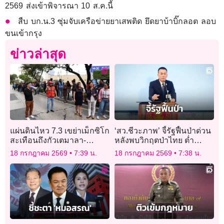
2569 ส่งเข้าพิจารณา 10 ส.ค.นี้
สืบ บก.น.3 ซุ่มจับเครือข่ายยาเสพติด ยึดยาบ้าบิ๊กลอต ลอบ
ขนเข้ากรุง
ข่าวล่าสุด
แผ่นดินไหว 7.3 เขย่าเม็กซิโก
‘สว.ชีวะภาพ’ จี้รัฐฟื้นป่าด่วน
สะเทือนถึงกัวเตมาลา-
หลังพบวิกฤตป่าไทย ต่ำ
เอลซัลวาดอร์
เกณฑ์โลก หายวันละ 400 ไร่
18 กรกฎาคม 2569
7:39 น.
18 กรกฎาคม 2569
7:38 น.