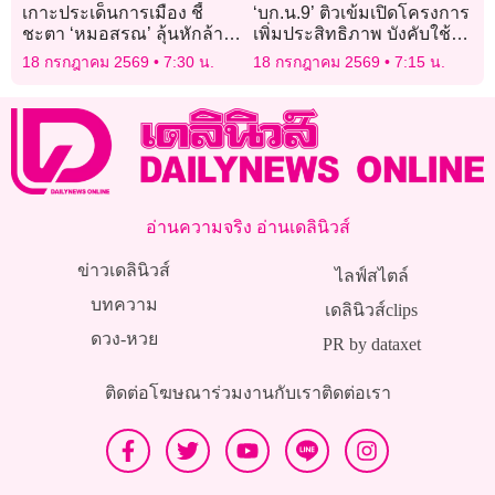
เกาะประเด็นการเมือง ชี้
‘บก.น.9’ ติวเข้มเปิดโครงการ
ชะตา ‘หมอสรณ’ ลุ้นหักล้าง
เพิ่มประสิทธิภาพ บังคับใช้
มติสรรหาฯ
กฎหมายพิจารณาความ
18 กรกฎาคม 2569
7:30 น.
18 กรกฎาคม 2569
7:15 น.
อาญา ทลายเครือข่ายยาเสพ
ติด
อ่านความจริง อ่านเดลินิวส์
ข่าวเดลินิวส์
ไลฟ์สไตล์
บทความ
เดลินิวส์clips
ดวง-หวย
PR by dataxet
ติดต่อโฆษณา
ร่วมงานกับเรา
ติดต่อเรา