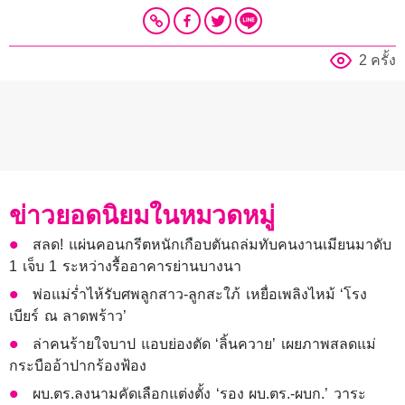
2 ครั้ง
ข่าวยอดนิยมในหมวดหมู่
สลด! แผ่นคอนกรีตหนักเกือบตันถล่มทับคนงานเมียนมาดับ
1 เจ็บ 1 ระหว่างรื้ออาคารย่านบางนา
พ่อแม่ร่ำไห้รับศพลูกสาว-ลูกสะใภ้ เหยื่อเพลิงไหม้ ‘โรง
เบียร์ ณ ลาดพร้าว’
ล่าคนร้ายใจบาป แอบย่องตัด ‘ลิ้นควาย’ เผยภาพสลดแม่
กระบืออ้าปากร้องฟ้อง
ผบ.ตร.ลงนามคัดเลือกแต่งตั้ง ‘รอง ผบ.ตร.-ผบก.’ วาระ