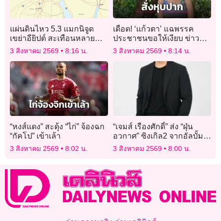
แผ่นดินไหว 5.3 แมกนิจูด
เดือด! ‘แก้วตา’ แฉพรรค
เขย่าอียิปต์ สะเทือนหลาย
ประชาชนขอให้เงียบ ข่าว
ประเทศในภูมิภาค
คุกคามทางเพศอ้าง ‘พรรค
3 สิงหาคม 2569
8:16 น.
3 สิงหาคม 2569
8:14 น.
รับไม่ไหว’
“หงส์แดง” สะดุ้ง “ไก่” จ้องฉก
“เจมส์ เรืองศักดิ์” ส่ง “ฝุ่น
“กัคโป” เข้าเล้า
อวกาศ” ซิงเกิล2 จากอัลบั้ม
“Present Tense ปัจจุบันกาล”
3 สิงหาคม 2569
8:02 น.
3 สิงหาคม 2569
8:00 น.
เอาใจแฟนๆ