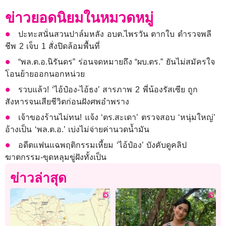
ข่าวยอดนิยมในหมวดหมู่
ปะทะสนั่นสวนปาล์มหลัง อบต.ไพรวัน ตากใบ ตำรวจพลี
ชีพ 2 เจ็บ 1 สั่งปิดล้อมพื้นที่
“พล.ต.อ.นิรันดร” ร่อนจดหมายถึง “ผบ.ตร.” ยันไม่สมัครใจ
โอนย้ายออกนอกหน่วย
รวบแล้ว! ‘ไอ้ป๋อง-ไอ้ธง’ สารภาพ 2 พี่น้องรัสเซีย ถูก
สังหารจนเสียชีวิตก่อนฝังศพอำพราง
เจ้าของร้านไม่ทน! แจ้ง ‘ตร.สะเดา’ ตรวจสอบ ‘หนุ่มใหญ่’
อ้างเป็น ‘พล.ต.อ.’ เบ่งไม่จ่ายค่านวดน้ำมัน
อดีตแฟนแฉพฤติกรรมเหี้ยม ‘ไอ้ป๋อง’ บังคับดูคลิป
ฆาตกรรม-ขุดหลุมขู่ฝังทั้งเป็น
ข่าวล่าสุด