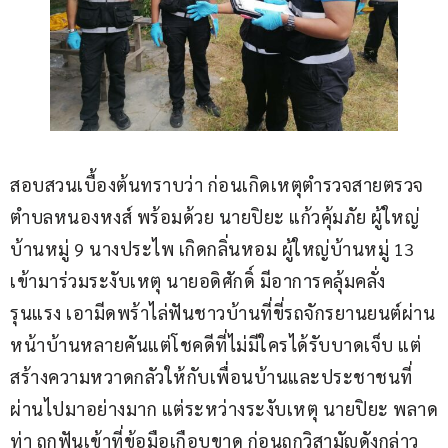
สอบสวนเบื้องต้นทราบว่า ก่อนเกิดเหตุตำรวจสายตรวจ
ตำบลหนองหงส์ พร้อมด้วย นายปิยะ แก้วคุ้มภัย ผู้ใหญ่
บ้านหมู่ 9 นางประไพ เกิดกลิ่นหอม ผู้ใหญ่บ้านหมู่ 13 
เข้ามาร่วมระงับเหตุ นายอดิศักดิ์ มีอาการคลุ้มคลั่ง
รุนแรง เอามีดพร้าไล่ฟันชาวบ้านที่ขี่รถจักรยานยนต์ผ่าน
หน้าบ้านหลายคันแต่โชคดีที่ไม่มีใครได้รับบาดเจ็บ แต่
สร้างความหวาดกลัวให้กับเพื่อนบ้านและประชาชนที่
ผ่านไปมาอย่างมาก แต่ระหว่างระงับเหตุ นายปิยะ พลาด
ท่า ถูกฟันเข้าที่ข้อมือเกือบขาด ก่อนถูกวิสามัญดังกล่าว