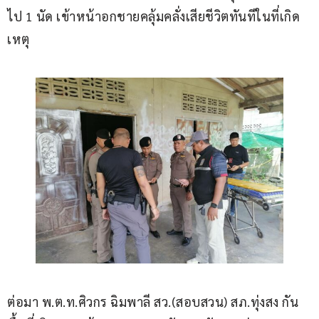
ไป 1 นัด เข้าหน้าอกชายคลุ้มคลั่งเสียชีวิตทันทีในที่เกิด
เหตุ
ต่อมา พ.ต.ท.ศิวกร ฉิมพาลี สว.(สอบสวน) สภ.ทุ่งสง กัน