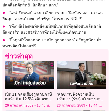
ปลดล็อกตัดสิทธิ ‘นักศึกษา สกร.’
‘ไอซ์ รักชนก’ แจงละเอียด ดราม่า ‘ติดบัตร สส.’ ตรงเอว
ยืนคุย ‘อ.เชน’ เผยถกข้อพิรุธ ‘โครงการ NDLP’
‘เท้ง’ ชี้เรื่องพ่อทิพย์-แม่ทิพย์น่ากลัวที่สุดถึงขั้นกลืนชาติ
ตีแผ่ทุจริต แย่งสวัสดิการที่ต้องได้ตั้งแต่เกิดจนตาย
‘บิ๊กดุลย์’น้ำตาคลอ ปวดใจ ถูกกล่าวหาไม่รักลูกน้อง ย้ำ
ทหารต้องไม่ตายฟรี
ข่าวล่าสุด
เปิด 11 กลุ่มเสี่ยงถูกเก็บภาษี
“สดช.”รับฟังความเห็น
สหรัฐเพิ่ม 12.5% จจับตาส่อ
ปรับปรุง (ร่าง) นโยบายและ
ถูกเก็บซ้ำอีก ชง 5 ทางออก
แผน DE ยกระดับไทยสู่ผู้นำ
26 กรกฎาคม 2569
13:46 น.
26 กรกฎาคม 2569
13:44 น.
เร่งด่วน
ดิจิทัล