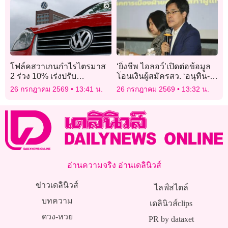
โฟล์คสวาเกนกำไรไตรมาส
‘ยิ่งชีพ ไอลอว์’เปิดต่อข้อมูล
2 ร่วง 10% เร่งปรับ
โอนเงินผู้สมัครสว. ‘อนุทิน-
โครงสร้างสู้คู่แข่งจีน
พิพัฒน์’แจงปมคนใกล้ชิด
26 กรกฎาคม 2569
13:41 น.
26 กรกฎาคม 2569
13:32 น.
อ่านความจริง อ่านเดลินิวส์
ข่าวเดลินิวส์
ไลฟ์สไตล์
บทความ
เดลินิวส์clips
ดวง-หวย
PR by dataxet