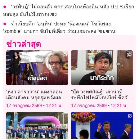
‘วรศิษฎ์’ ไม่ถอนตัว คกก.สอบโกงท้องถิ่น หลัง ป.ป.ช.เรียก
สอบลุง ยันไม่มีแทรกแซง
ทำเนียบคึก ‘อนุทิน’ ปะทะ ‘น้องเนเน่’ โชว์เพลง
‘zombie’ นายกฯ จับไมค์เดี่ยว ร่วมแจมเพลง ‘ซมซาน’
ข่าวล่าสุด
‘หงา คาราวาน’ แต่งกลอน
“บุ๊ค วงทศกัณฐ์” เล่านาที
เตือนสังคม หยุดรุมหวังผล
ระทึกไฟไหม้โรงเบียร์ ชี้ควัน
ประโยชน์จาก ‘น้องเนเน่’!
ทึบมืดสนิทเหมือนตาบอด-ลุก
17 กรกฎาคม 2569
12:21 น.
17 กรกฎาคม 2569
12:21 น.
ท่วมใน 5 นาที