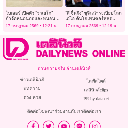
ไบเออร์ เปิดตัว “วาเยโก”
“สี จิ้นผิง” ชูจีนนำระเบียบโลก
กำจัดหนอนกอและหนอน
เอไอ ดันโอเพนซอร์สลด
ม้วนใบ พร้อมแนะนำ
ความเหลื่อมล้ำ
17 กรกฎาคม 2569
12:21 น.
17 กรกฎาคม 2569
12:19 น.
นวัตกรรมอารักขาพืชนาติ
โว–เอเทียจ
อ่านความจริง อ่านเดลินิวส์
ข่าวเดลินิวส์
ไลฟ์สไตล์
บทความ
เดลินิวส์clips
ดวง-หวย
PR by dataxet
ติดต่อโฆษณา
ร่วมงานกับเรา
ติดต่อเรา