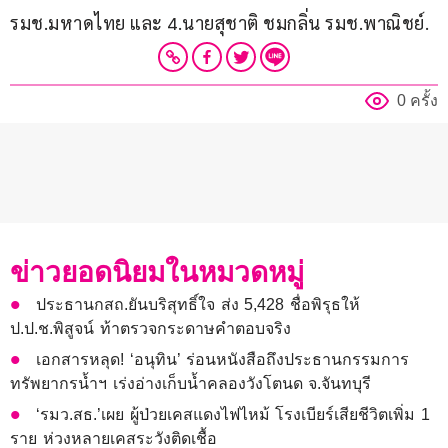
รมช.มหาดไทย และ 4.นายสุชาติ ชมกลิ่น รมช.พาณิชย์.
0 ครั้ง
ข่าวยอดนิยมในหมวดหมู่
ประธานกสถ.ยันบริสุทธิ์ใจ ส่ง 5,428 ชื่อพิรุธให้
ป.ป.ช.พิสูจน์ ท้าตรวจกระดาษคำตอบจริง
เอกสารหลุด! ‘อนุทิน’ ร่อนหนังสือถึงประธานกรรมการ
ทรัพยากรน้ำฯ เร่งอ่างเก็บน้ำคลองวังโตนด จ.จันทบุรี
‘รมว.สธ.’เผย ผู้ป่วยเคสแดงไฟไหม้ โรงเบียร์เสียชีวิตเพิ่ม 1
ราย ห่วงหลายเคสระวังติดเชื้อ