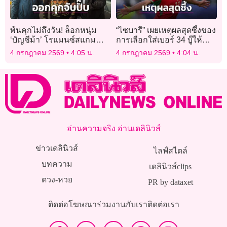
พ้นคุกไม่ถึงวัน! ล็อกหนุ่ม
“ไซบารี” เผยเหตุผลสุดซึ้งของ
‘บัญชีม้า’ โรแมนซ์สแกม
การเลือกใส่เบอร์ 34 บู๊ให้
ลวงรักสาวใหญ่ตุ๋นเทรดหุ้น
“เสือใต้”
4 กรกฎาคม 2569
4:05 น.
4 กรกฎาคม 2569
4:04 น.
ทอง
อ่านความจริง อ่านเดลินิวส์
ข่าวเดลินิวส์
ไลฟ์สไตล์
บทความ
เดลินิวส์clips
ดวง-หวย
PR by dataxet
ติดต่อโฆษณา
ร่วมงานกับเรา
ติดต่อเรา