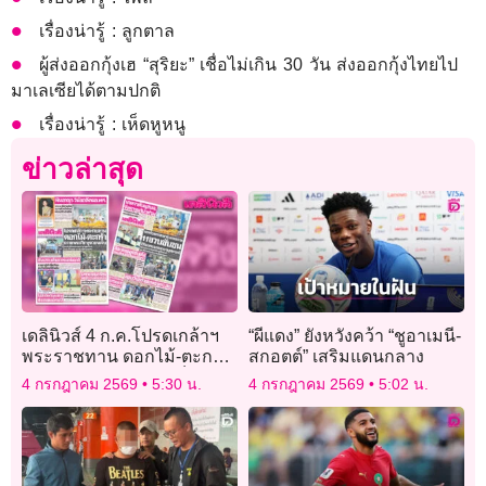
เรื่องน่ารู้ : ลูกตาล
ผู้ส่งออกกุ้งเฮ “สุริยะ” เชื่อไม่เกิน 30 วัน ส่งออกกุ้งไทยไป
มาเลเซียได้ตามปกติ
เรื่องน่ารู้ : เห็ดหูหนู
ข่าวล่าสุด
เดลินิวส์ 4 ก.ค.โปรดเกล้าฯ
“ผีแดง” ยังหวังคว้า “ชูอาเมนี-
พระราชทาน ดอกไม้-ตะกร้า
สกอตต์” เสริมแดนกลาง
ถวายพระภิกษุรถชนเจ็บ
4 กรกฎาคม 2569
5:30 น.
4 กรกฎาคม 2569
5:02 น.