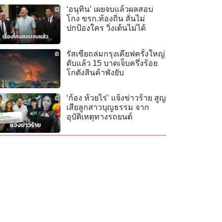
‘อนุทิน’ เผยจบแล้วผลสอบ
โกง ขรก.ท้องถิ่น ลั่นไม่
ปกป้องใคร วิ่งเต้นไม่ได้
รัสเซียถล่มกรุงเคียฟครั้งใหญ่
ดับแล้ว 15 บาดเจ็บครึ่งร้อย
โกดังสินค้าพังยับ
‘ก้อง ห้วยไร่’ แจ้งข่าวร้าย สูญ
เสียลูกสาวบุญธรรม จาก
อุบัติเหตุทางรถยนต์