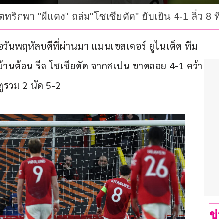
ทริกพา "ผีแดง" ถล่ม"โซเซียดัด" ยับเยิน 4-1 ลิ่ว 8 
ื่อวันพฤหัสบดีที่ผ่านมา แมนเชสเตอร์ ยูไนเต็ด ทีม
บ้านต้อน รีล โซเซียดัด จากสเปน ขาดลอย 4-1 คว้า
ตูรวม 2 นัด 5-2
ข