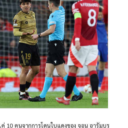
ล่นแค่ 10 คนจากการโดนใบแดงของ จอน อารัมบูรู 