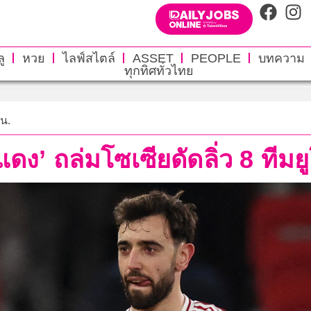
ู
หวย
ไลฟ์สไตล์
ASSET
PEOPLE
บทความ
ทุกทิศทั่วไทย
 น.
ดง’ ถล่มโซเซียดัดลิ่ว 8 ทีมย