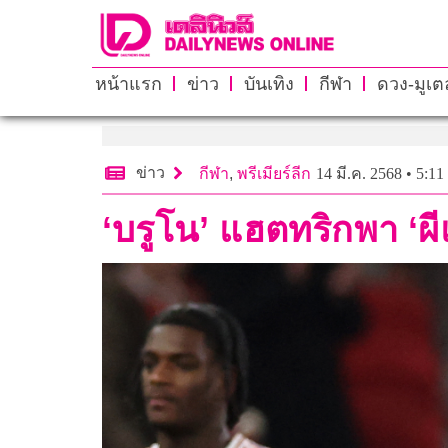
หน้าแรก
ข่าว
บันเทิง
กีฬา
ดวง-มูเตล
ข่าว
กีฬา
,
พรีเมียร์ลีก
14 มี.ค. 2568 • 5:11
‘บรูโน’ แฮตทริกพา ‘ผีแ