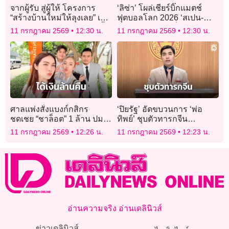
จากผู้รับ สู่ผู้ให้ โครงการ
‘ลิซ่า’ โผล่เชียร์บิ๊กแมตช์
“สร้างบ้านใหม่ให้ลุงเลย” เดิน
ฟุตบอลโลก 2026 ‘สเปน-
หน้าส่งต่อความดีอย่างไม่สิ้น
เบลเยียม’ พร้อมนั่งกระทบ
11 กรกฎาคม 2569
12:30 น.
11 กรกฎาคม 2569
12:30 น.
สุด
ไหล่ร็อกสตาร์ตำนาน
ศาลแพ่งสั่งแบงก์กสิกร
‘ปิยรัฐ’ อัดขบวนการ ‘พ่อ
ชดเชย “ชาล็อต” 1 ล้าน ปม
ทิพย์’ ชุบตัวทารกจีน
โอนเงินให้มิจฉาชีพช่วงหลัง
สัญญาณอันตรายความ
11 กรกฎาคม 2569
12:26 น.
11 กรกฎาคม 2569
12:23 น.
เที่ยงคืน ชี้เป็นธุรกรรมผิด
มั่นคงประเทศ
ปกติ
อ่านความจริง อ่านเดลินิวส์
ข่าวเดลินิวส์