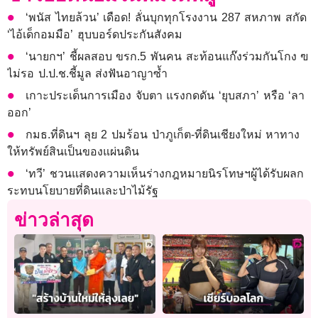
‘พนัส ไทยล้วน’ เดือด! ลั่นบุกทุกโรงงาน 287 สหภาพ สกัด
‘ไอ้เด็กอมมือ’ ฮุบบอร์ดประกันสังคม
‘นายกฯ’ ชี้ผลสอบ ขรก.5 พันคน สะท้อนแก๊งร่วมกันโกง ฃ
ไม่รอ ป.ป.ช.ชี้มูล ส่งฟันอาญาซ้ำ
เกาะประเด็นการเมือง จับตา แรงกดดัน ‘ยุบสภา’ หรือ ‘ลา
ออก’
กมธ.ที่ดินฯ ลุย 2 ปมร้อน ป่าภูเก็ต-ที่ดินเชียงใหม่ หาทาง
ให้ทรัพย์สินเป็นของแผ่นดิน
‘ทวี’ ชวนแสดงความเห็นร่างกฎหมายนิรโทษฯผู้ได้รับผลก
ระทบนโยบายที่ดินและป่าไม้รัฐ
ข่าวล่าสุด