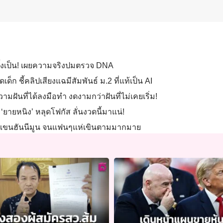
ายทั้งเป็น! เผยความจริงปมตรวจ DNA
ด็ก ชี้คลิปเสียงแฉมีสัมพันธ์ ม.2 ที่แท้เป็น AI
ามฝันที่ได้ลงมือทำ งดงามกว่าฝันที่ไม่เคยเริ่ม!
ยายหนิง’ หลุดโฟกัส ลั่นงวดนี้มาแน่!
วงแขนฮันนีมูน จนแฟนๆแห่เขินตามมากมาย