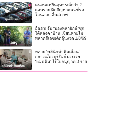
คนจนแห่ยื่นอุทธรณ์กว่า 2
แสนราย ติดปัญหาเกณฑ์รถ
โอนลอย-สิ้นสภาพ
ฮือฮา! จับ “บองหลายักษ์”ซุก
ใต้หลังคาบ้าน เซียนหวยไม่
พลาดตีเลขเด็ดลุ้นงวด 1/8/69
ทลาย ‘คลินิกทำฟันเถื่อน’
กลางเมืองบุรีรัมย์ ผงะเจอ
‘หมอฟัน’ ไร้ใบอนุญาต 3 ราย