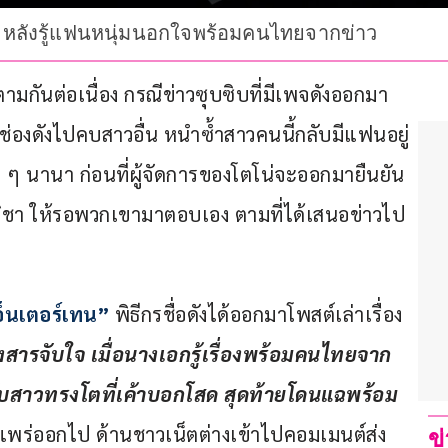
จ หลังรู้แฟนหนุ่มนอกใจพร้อมคนไทยจากข่าว
ามกันต่อเนื่อง กรณีข่าวซุบซิบที่มีเพจดังออกมา
 ช่องดังไปคบสาวอื่น หนำซ้ำสาวคนนี้กลับมีแฟนอยู่
 ๆ นานา ก่อนที่ผู้จัดการของโตโน่จะออกมายืนยัน
่-ณิชา ให้รอพวกเขามาตอบเอง ตามที่ได้เสนอข่าวไป
็นเตอร์เทน”
 พิธีกรชื่อดังได้ออกมาโพสต์เล่าเรื่อง
สารจับใจ เมื่อนางเอกรู้เรื่องพร้อมคนไทยจาก
กับสาวทรงโตที่เค้าบอกโสด สุดท้ายโดนแฉพร้อม
ยแพร่ออกไป ด้านชาวเน็ตต่างเข้าไปคอมเมนต์ส่ง
ข