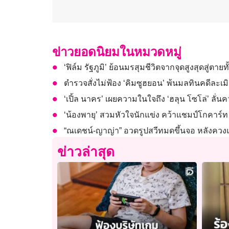
ข่าวยอดนิยมในหมวดหมู่
‘ฟิล์ม รัฐภูมิ’ ย้อนมรสุมชีวิตจากจุดสูงสุดสู่ต
ตำรวจสั่งไม่ฟ้อง ‘คิมซูฮยอน’ พ้นมลทินคดีละเมิดเ
‘เปิ้ล นาคร’ เผยความในใจถึง ‘ฮลุน โซโล่’ ลั่นคว
‘น้องพายุ’ สวมหัวใจนักแข่ง คว้าแชมป์โกคาร์ท ‘
“ณเดชน์-ญาญ่า” อวดรูปสวีทมดขึ้นจอ หลังค
ข่าวล่าสุด