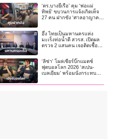
‘ตร.บางยี่เรือ’ คุม ‘พ่อแม่
ทิพย์’ ขบวนการแจ้งเกิดเท็จ
27 คน ฝากขัง ‘ศาลอาญาคดี
ทุจริต’
อึ้ง ไทยเป็นมหานครแห่ง
มะเร็งท่อน้ำดี สวรส. เปิดผล
ตรวจ 2 แสนคน เจอติดเชื้อ
พยาธิใบไม้ตับ 30.36%
‘ลิซ่า’ โผล่เชียร์บิ๊กแมตช์
ฟุตบอลโลก 2026 ‘สเปน-
เบลเยียม’ พร้อมนั่งกระทบ
ไหล่ร็อกสตาร์ตำนาน