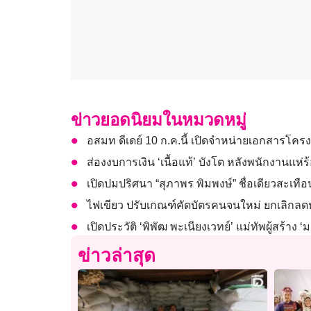
ข่าวยอดนิยมในหมวดหมู่
อสมท ดีเดย์ 10 ก.ค.นี้ เปิดจำหน่ายเอกสารโครง
ส่องงบการเงิน ‘เนื้อแท้’ บังโต หลังพนักงานแห่ร้
เปิดปมปริศนา “สุภาพร พิมพงษ์” ชื่อเดียวสะเทือ
ไฟเขียว ปรับเกณฑ์คัดบัตรคนจนใหม่ ยกเลิกลดห
เปิดประวัติ ‘พิพัฒ พะเนียงเวทย์’ แม่ทัพผู้สร้าง ‘ม
ข่าวล่าสุด