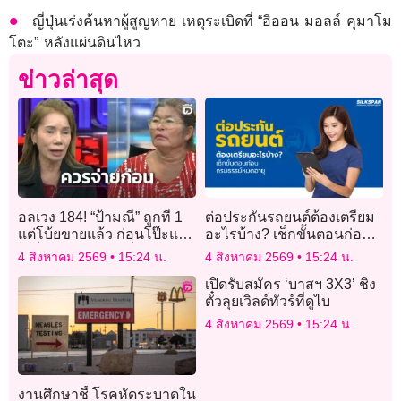
ญี่ปุ่นเร่งค้นหาผู้สูญหาย เหตุระเบิดที่ “อิออน มอลล์ คุมาโม
โตะ” หลังแผ่นดินไหว
ข่าวล่าสุด
อลเวง 184! “ป้ามณี” ถูกที่ 1
ต่อประกันรถยนต์ต้องเตรียม
แต่โบ้ยขายแล้ว ก่อนโป๊ะแตก
อะไรบ้าง? เช็กขั้นตอนก่อน
เปลี่ยนคำพูด ทำ “พี่หนุ่ม”
กรมธรรม์หมดอายุ
4 สิงหาคม 2569
15:24 น.
4 สิงหาคม 2569
15:24 น.
ปวดหัวตึ้บ!
เปิดรับสมัคร ‘บาสฯ 3X3’ ชิง
ตั๋วลุยเวิลด์ทัวร์ที่ดูไบ
4 สิงหาคม 2569
15:24 น.
งานศึกษาชี้ โรคหัดระบาดใน