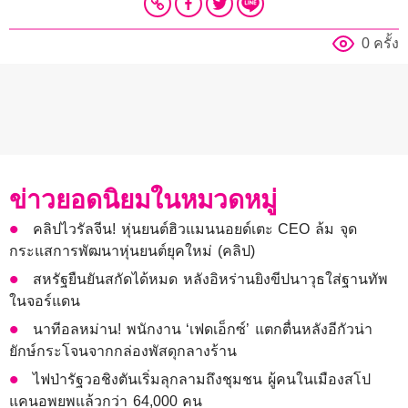
0 ครั้ง
ข่าวยอดนิยมในหมวดหมู่
คลิปไวรัลจีน! หุ่นยนต์ฮิวแมนนอยด์เตะ CEO ล้ม จุด
กระแสการพัฒนาหุ่นยนต์ยุคใหม่ (คลิป)
สหรัฐยืนยันสกัดได้หมด หลังอิหร่านยิงขีปนาวุธใส่ฐานทัพ
ในจอร์แดน
นาทีอลหม่าน! พนักงาน ‘เฟดเอ็กซ์’ แตกตื่นหลังอีกัวน่า
ยักษ์กระโจนจากกล่องพัสดุกลางร้าน
ไฟป่ารัฐวอชิงตันเริ่มลุกลามถึงชุมชน ผู้คนในเมืองสโป
แคนอพยพแล้วกว่า 64,000 คน