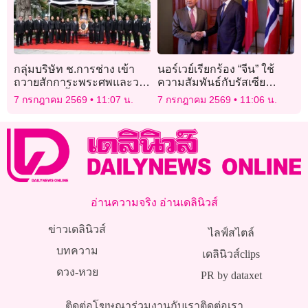
กลุ่มบริษัท ช.การช่าง เข้า
นอร์เวย์เรียกร้อง “จีน” ใช้
ถวายสักการะพระศพและวาง
ความสัมพันธ์กับรัสเซีย
พวงมาลาเบื้องหน้าพระรูป
เจรจายุติสงครามยูเครน
7 กรกฎาคม 2569
11:07 น.
7 กรกฎาคม 2569
11:06 น.
สมเด็จพระเจ้าลูกเธอ เจ้าฟ้า
พัชรกิติยาภาฯ
อ่านความจริง อ่านเดลินิวส์
ข่าวเดลินิวส์
ไลฟ์สไตล์
บทความ
เดลินิวส์clips
ดวง-หวย
PR by dataxet
ติดต่อโฆษณา
ร่วมงานกับเรา
ติดต่อเรา