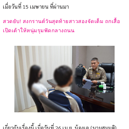
เมื่อวันที่ 15 เมษายน ที่ผ่านมา
สวดยับ! สงกรานต์วันสุดท้ายสาวสองจัดเต็ม ถกเสื้อ
เปิดเต้าให้หนุ่มรุมฟัดกลางถนน
เกี่ยวกับเรื่องนี้ เมื่อวันที่ 26 เม.ย. น้องเอ (นามสมมุติ) 