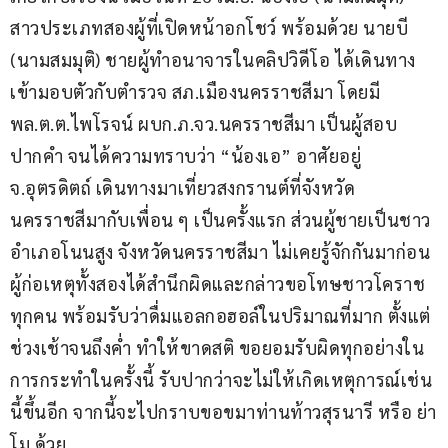
สาวประเภทสองผู้ที่เปิดหน้าอกโชว์ พร้อมด้วย นายบี 
(นามสมมุติ) ชายผู้ทำอนาจารในคลิปวิดีโอ ได้เดินทาง
เข้ามอบตัวกับตำรวจ สภ.เมืองนครราชสีมา โดยมี 
พล.ต.ต.ไพโรจน์ ผบก.ภ.จว.นครราชสีมา เป็นผู้สอบ
ปากคำ จนได้ความทราบว่า “น้องเอ” อาศัยอยู่ 
จ.อุตรดิตถ์ เดินทางมาเที่ยวสงกรานต์ที่จังหวัด
นครราชสีมากับเพื่อน ๆ เป็นครั้งแรก ส่วนผู้ชายเป็นชาว
อำเภอโนนสูง จังหวัดนครราชสีมา ไม่เคยรู้จักกันมาก่อน 
ผู้ก่อเหตุทั้งสองได้สำนึกผิดและกล่าวขอโทษชาวโคราช
ทุกคน พร้อมรับว่าดื่มแอลกอฮอล์ในปริมาณที่มาก ตั้งแต่
ช่วงเช้าจนถึงค่ำ ทำให้ขาดสติ ขอยอมรับผิดทุกอย่างใน
การกระทำในครั้งนี้ รับปากว่าจะไม่ให้เกิดเหตุการณ์เช่น
นี้ขึ้นอีก จากนี้จะไปกราบขอขมาท่านท้าวสุรนารี หรือ ย่า
โม ด้วย