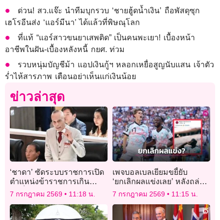
ด่วน! สว.แจ๊ะ นำทีมบุกรวบ ‘ชายฮู้ดน้ำเงิน’ ถือพัสดุซุก
เฮโรอีนส่ง ‘แอร์มีนา’ ได้แล้วที่พิษณุโลก
ที่แท้ “แอร์สาวขนยาเสพติด” เป็นคนพะเยา! เบื้องหน้า
อาชีพในฝัน-เบื้องหลังหนี้ กยศ. ท่วม
รวบหนุ่มบัญชีม้า แอปเงินกู้ฯ หลอกเหยื่อสูญนับแสน เจ้าตัว
ร่ำไห้สารภาพ เตือนอย่าเห็นแก่เงินน้อย
ข่าวล่าสุด
‘ชาดา’ ซัดระบบราชการเปิด
เพจบอลเบลเยียมขยี้ยับ
ตำแหน่งข้าราชการเกิน
‘ยกเลิกผลแข่งเลย’ หลังถล่ม
จำเป็น ทำงบฯ กำลังคนพุ่ง
‘สหรัฐฯ’
7 กรกฎาคม 2569
11:18 น.
7 กรกฎาคม 2569
11:15 น.
กว้าล้านล้าน จี้ทบทวน