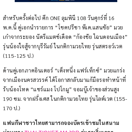
สำหรับครั้งต่อไป ศึก ONE ลุมพินี 108 วันศุกร์ที่ 16 
พ.ค.นี้ คู่เอกนำรายการ “โชคปรีชา พีเค.แสนชัย” มวย
เก๋าจากระยอง นัดรีแมตช์เดือด “ก้องชัย ไฉนดอนเมือง” 
รุ่นน้องใจสู้จากบุรีรัมย์ ในกติกามวยไทย รุ่นสตรอว์เวต 
(115-125 ป.)
ด้านคู่เอกภาคอินเตอร์ “เต็งหนึ่ง แฟร์เท็กซ์” มวยแกร่ง
จากเมืองนครสวรรค์ ได้โอกาสกลับมาแก้มือรอทำหน้าที่
รับน้องโหด “แชร์แมง โปโกมู” จอมบู๊เจ้าของส่วนสูง 
190 ซม. จากฝรั่งเศส ในกติกามวยไทย รุ่นไลต์เวต (155-
170 ป.)
แฟนกีฬาชาวไทยสามารถจองบัตรเข้าชมในสนาม