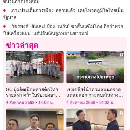
ขบวนการโกงสอบ
เกาะประเด็นการเมือง หลาบแล้ว! เคยโหวตภูมิใจไทยเป็น
รัฐบาล
‘วัชรพงศ์’ สับเละ! ป้อง ‘เนวิน’ ขาสั้นแต่ไม่โกง ดีกว่าพวก
‘ใส่เครื่องแบบ’ แต่ปล้นเงินลูกหลานชาวนา!
ข่าวล่าสุด
GC ผู้ผลิตเม็ดพลาสติกไทย
เร่งเคลียร์น้ำท่วมถนนตราด-
รายแรก คว้าใบรับรองฮา
แหลมศอก กระทบเส้นทาง
ลาลในอินโดนีเซีย
หลักผ่านไปเกาะกูด
4 สิงหาคม 2569
14:02 น.
4 สิงหาคม 2569
14:02 น.