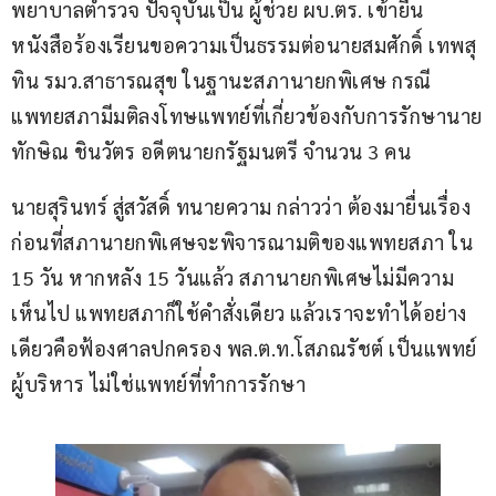
พยาบาลตำรวจ ปัจจุบันเป็น ผู้ช่วย ผบ.ตร. เข้ายื่น
หนังสือร้องเรียนขอความเป็นธรรมต่อนายสมศักดิ์ เทพสุ
ทิน รมว.สาธารณสุข ในฐานะสภานายกพิเศษ กรณี
แพทยสภามีมติลงโทษแพทย์ที่เกี่ยวข้องกับการรักษานาย
ทักษิณ ชินวัตร อดีตนายกรัฐมนตรี จำนวน 3 คน     
นายสุรินทร์ สู่สวัสดิ์ ทนายความ กล่าวว่า ต้องมายื่นเรื่อง
ก่อนที่สภานายกพิเศษจะพิจารณามติของแพทยสภา ใน 
15 วัน หากหลัง 15 วันแล้ว สภานายกพิเศษไม่มีความ
เห็นไป แพทยสภาก็ใช้คำสั่งเดียว แล้วเราจะทำได้อย่าง
เดียวคือฟ้องศาลปกครอง พล.ต.ท.โสภณรัชต์ เป็นแพทย์
ผู้บริหาร ไม่ใช่แพทย์ที่ทำการรักษา