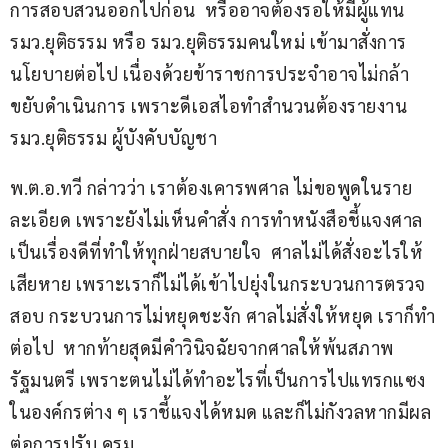
การสอบสวนออกไปก่อน  หรืออาจต้องรอให้มีผู้แทน 
รมว.ยุติธรรม หรือ รมว.ยุติธรรมคนใหม่ เข้ามาสั่งการ
นโยบายต่อไป เนื่องด้วยข้าราชการประจำอาจไม่กล้า
ขยับดำเนินการ เพราะดีเอสไอทำสำนวนต้องรายงาน 
รมว.ยุติธรรม ผู้บังคับบัญชา  
พ.ต.อ.ทวี กล่าวว่า เราต้องเคารพศาล ไม่ขอพูดในราย
ละเอียด เพราะยังไม่เห็นคำสั่ง การทำหนังสือชี้แจงศาล
เป็นเรื่องดีที่ทำให้ทุกฝ่ายสบายใจ  ศาลไม่ได้สั่งอะไรให้
เสียหาย เพราะเราก็ไม่ได้เข้าไปยุ่งในกระบวนการตรวจ
สอบ กระบวนการไม่หยุดชะงัก ศาลไม่สั่งให้หยุด เราก็ทำ
ต่อไป  หากท้ายสุดมีคำวินิจฉัยจากศาลให้พ้นสภาพ
รัฐมนตรี เพราะตนไม่ได้ทำอะไรที่เป็นการไปแทรกแซง
ในองค์กรต่าง ๆ เราชี้แจงได้หมด และก็ไม่กังวลหากมีผล
ต่อการปรับ ครม.