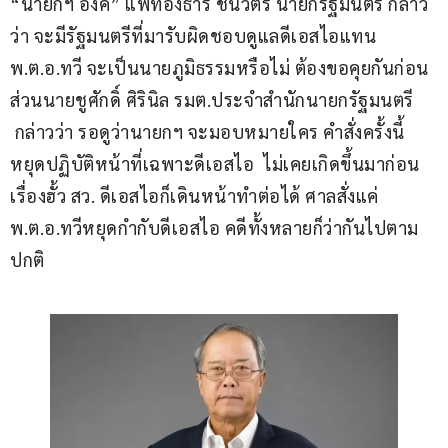
“นายกฯ อิ๊งค์” แพทองธาร ชินวัตร นายกรัฐมนตรี กล่าว
ว่า จะมีรัฐมนตรีที่มารับผิดชอบดูแลดีเอสไอแทน 
พ.ต.อ.ทวี จะเป็นนายภูมิธรรมหรือไม่ ต้องขอคุยกันก่อน  
ส่วนนายชูศักดิ์ ศิรินิล รมต.ประจำสำนักนายกรัฐมนตรี 
 กล่าวว่า รอดูว่านายกฯ จะมอบหมายใคร คำสั่งครั้งนี้
หยุดปฏิบัติหน้าที่เฉพาะดีเอสไอ  ไม่เคยเกิดขึ้นมาก่อน 
เรื่องฮั้ว สว. ดีเอสไอก็เดินหน้าทำต่อได้ ศาลสั่งแค่ 
พ.ต.อ.ทวีหยุดกำกับดีเอสไอ คดีทั้งหลายก็ว่ากันไปตาม
ปกติ   