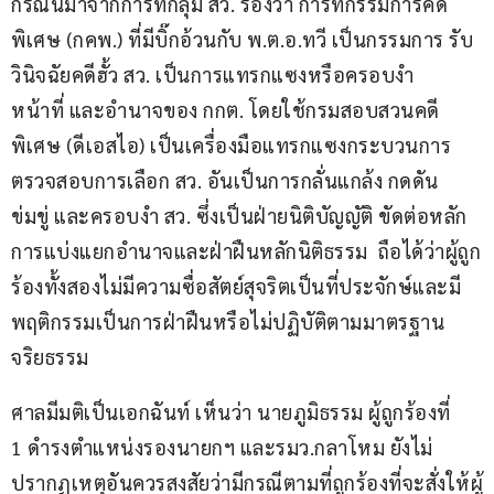
กรณีนี้มาจากการที่กลุ่ม สว. ร้องว่า การที่กรรมการคดี
พิเศษ (กคพ.) ที่มีบิ๊กอ้วนกับ พ.ต.อ.ทวี เป็นกรรมการ รับ
วินิจฉัยคดีฮั้ว สว. เป็นการแทรกแซงหรือครอบงำ
หน้าที่ และอำนาจของ กกต. โดยใช้กรมสอบสวนคดี
พิเศษ (ดีเอสไอ) เป็นเครื่องมือแทรกแซงกระบวนการ
ตรวจสอบการเลือก สว. อันเป็นการกลั่นแกล้ง กดดัน 
ข่มขู่ และครอบงำ สว. ซึ่งเป็นฝ่ายนิติบัญญัติ ขัดต่อหลัก
การแบ่งแยกอำนาจและฝ่าฝืนหลักนิติธรรม  ถือได้ว่าผู้ถูก
ร้องทั้งสองไม่มีความซื่อสัตย์สุจริตเป็นที่ประจักษ์และมี
พฤติกรรมเป็นการฝ่าฝืนหรือไม่ปฏิบัติตามมาตรฐาน
จริยธรรม  
ศาลมีมติเป็นเอกฉันท์ เห็นว่า นายภูมิธรรม ผู้ถูกร้องที่ 
1 ดำรงตำแหน่งรองนายกฯ และรมว.กลาโหม ยังไม่
ปรากฏเหตุอันควรสงสัยว่ามีกรณีตามที่ถูกร้องที่จะสั่งให้ผู้