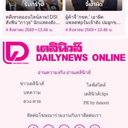
คดีเทรดออนไลน์ลาม! DSI
ผู้ค้าจี้ ‘กขค.’ เอาผิด
สั่งฟัน “ภาวุธ” นักแสดงดัง
แพลตฟอร์มเจ้าดัง ปมผูกขาด
เข้าข่ายหลายข้อหา ลุยสอบผู้
ขนส่ง-ขึ้นค่าธรรมเนียม
4 สิงหาคม 2569
13:46 น.
4 สิงหาคม 2569
13:46 น.
เกี่ยวข้อง 47 ราย!
อ่านความจริง อ่านเดลินิวส์
ข่าวเดลินิวส์
ไลฟ์สไตล์
บทความ
เดลินิวส์clips
ดวง-หวย
PR by dataxet
ติดต่อโฆษณา
ร่วมงานกับเรา
ติดต่อเรา