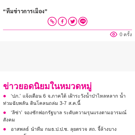
“ทีมข่าวการเมือง”
0 ครั้ง
ข่าวยอดนิยมในหมวดหมู่
‘ปภ.’ แจ้งเตือน 6 จ.ภาคใต้ เฝ้าระวังน้ำป่าไหลหลาก น้ำ
ท่วมฉับพลัน ดินโคลนถล่ม 3-7 ส.ค.นี้
‘ลิซ่า’ จองซักฟอกรัฐบาล ระดับความรุนแรงตามอารมณ์
สังคม
อาสพลธ์ นำทีม กมธ.ป.ป.ช. ลุยตรวจ สถ. จี้ล้างบาง