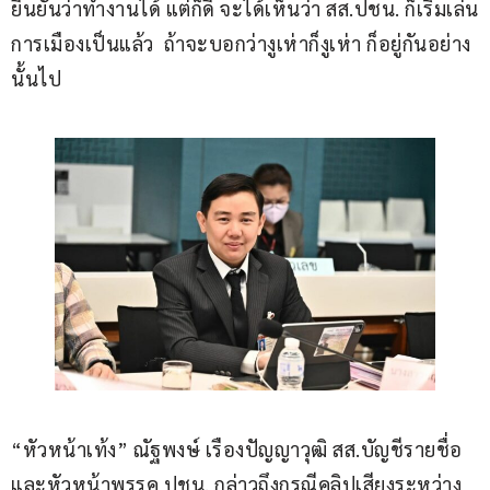
ยืนยันว่าทำงานได้ แต่ก็ดี จะได้เห็นว่า สส.ปชน. ก็เริ่มเล่น
การเมืองเป็นแล้ว  ถ้าจะบอกว่างูเห่าก็งูเห่า ก็อยู่กันอย่าง
นั้นไป
“หัวหน้าเท้ง” ณัฐพงษ์ เรืองปัญญาวุฒิ สส.บัญชีรายชื่อ
และหัวหน้าพรรค ปชน. กล่าวถึงกรณีคลิปเสียงระหว่าง