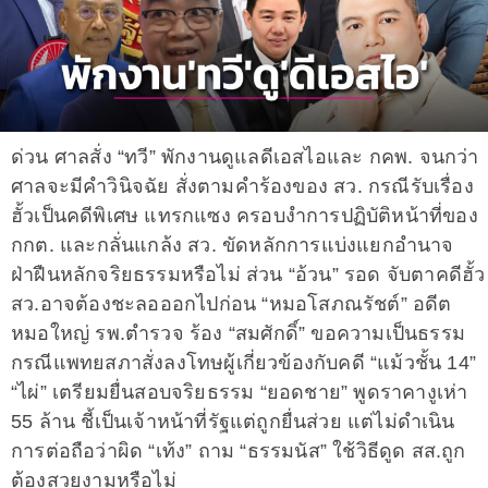
ด่วน ศาลสั่ง “ทวี” พักงานดูแลดีเอสไอและ กคพ. จนกว่า
ศาลจะมีคำวินิจฉัย สั่งตามคำร้องของ สว. กรณีรับเรื่อง
ฮั้วเป็นคดีพิเศษ แทรกแซง ครอบงำการปฏิบัติหน้าที่ของ
กกต. และกลั่นแกล้ง สว. ขัดหลักการแบ่งแยกอำนาจ
ฝ่าฝืนหลักจริยธรรมหรือไม่ ส่วน “อ้วน” รอด จับตาคดีฮั้ว
สว.อาจต้องชะลอออกไปก่อน “หมอโสภณรัชต์” อดีต
หมอใหญ่ รพ.ตำรวจ ร้อง “สมศักดิ์” ขอความเป็นธรรม
กรณีแพทยสภาสั่งลงโทษผู้เกี่ยวข้องกับคดี “แม้วชั้น 14”
“ไผ่” เตรียมยื่นสอบจริยธรรม “ยอดชาย” พูดราคางูเห่า
55 ล้าน ชี้เป็นเจ้าหน้าที่รัฐแต่ถูกยื่นส่วย แต่ไม่ดำเนิน
การต่อถือว่าผิด “เท้ง” ถาม “ธรรมนัส” ใช้วิธีดูด สส.ถูก
ต้องสวยงามหรือไม่