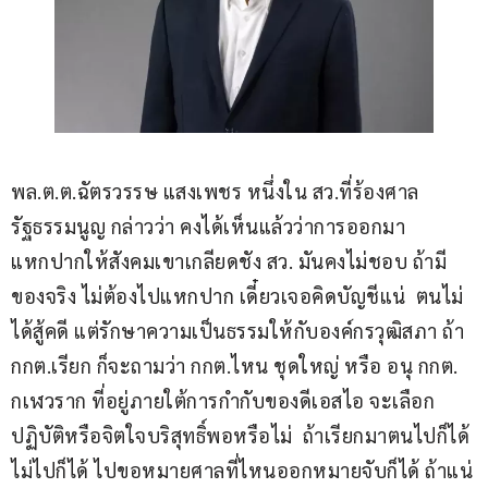
พล.ต.ต.ฉัตรวรรษ แสงเพชร หนึ่งใน สว.ที่ร้องศาล
รัฐธรรมนูญ กล่าวว่า คงได้เห็นแล้วว่าการออกมา
แหกปากให้สังคมเขาเกลียดชัง สว. มันคงไม่ชอบ ถ้ามี
ของจริง ไม่ต้องไปแหกปาก เดี๋ยวเจอคิดบัญชีแน่  ตนไม่
ได้สู้คดี แต่รักษาความเป็นธรรมให้กับองค์กรวุฒิสภา ถ้า 
กกต.เรียก ก็จะถามว่า กกต.ไหน ชุดใหญ่ หรือ อนุ กกต. 
กเฬวราก ที่อยู่ภายใต้การกำกับของดีเอสไอ จะเลือก
ปฏิบัติหรือจิตใจบริสุทธิ์พอหรือไม่  ถ้าเรียกมาตนไปก็ได้ 
ไม่ไปก็ได้ ไปขอหมายศาลที่ไหนออกหมายจับก็ได้ ถ้าแน่