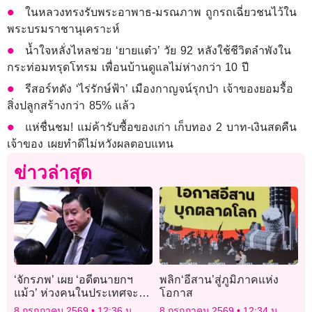
ในหลวงทรงรับพระอาพาธ-มรณภาพ ถูกรถเฉี่ยวชนไว้ใน
พระบรมราชานุเคราะห์
น้ำใจหลั่งไหลช่วย ‘ยายแต๋ว’ วัย 92 หลังใช้ชีวิตลำพังใน
กระท่อมทรุดโทรม เพื่อนบ้านดูแลไม่ห่างกว่า 10 ปี
รีสอร์ทดัง ‘ไร่รักษ์ฟ้า’ เมืองกาญจน์รุกป่า เจ้าของยอมรื้อ
สิ่งปลูกสร้างกว่า 85% แล้ว
แห่ชื่นชม! แม่ค้ารับซื้อของเก่า เก็บทอง 2 บาท-เงินสดคืน
เจ้าของ เผยทำดีไม่หวังผลตอบแทน
ข่าวล่าสุด
‘จักรภพ’ เผย ‘อดีตนายกฯ
พลิก‘อีสาน’สู่ภูมิภาคแห่ง
แม้ว’ ห่วงคนในประเทศจะ
โอกาส
ต่อสู้ทางการเมืองกันจนล้ม
8 กรกฎาคม 2569
12:36 น.
8 กรกฎาคม 2569
12:34 น.