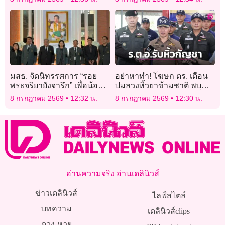
การพัฒนา
มสธ. จัดนิทรรศการ “รอย
อย่าหาทำ! โฆษก ตร. เตือน
พระจริยายังจารึก” เพื่อน้อม
ปมลวงหิ้วยาข้ามชาติ พบ
สำนึกในพระมหากรุณาธิคุณ
‘ร.ต.อ.หญิง’ ยังตกเป็นเหยื่อ
8 กรกฎาคม 2569
12:32 น.
8 กรกฎาคม 2569
12:30 น.
และเฉลิมพระเกียรติ แด่ เจ้า
ฟ้าพัชรกิติยาภาฯ
อ่านความจริง อ่านเดลินิวส์
ข่าวเดลินิวส์
ไลฟ์สไตล์
บทความ
เดลินิวส์clips
ดวง-หวย