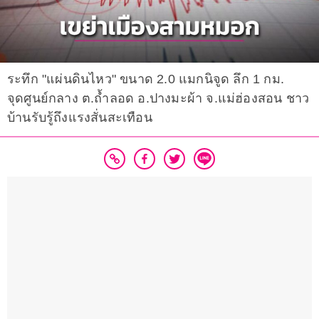
ระทึก "แผ่นดินไหว" ขนาด 2.0 แมกนิจูด ลึก 1 กม.
จุดศูนย์กลาง ต.ถ้ำลอด อ.ปางมะผ้า จ.แม่ฮ่องสอน ชาว
บ้านรับรู้ถึงแรงสั่นสะเทือน