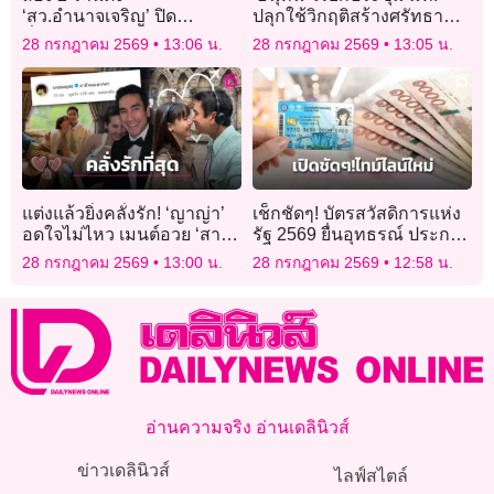
‘สว.อำนาจเจริญ’ ปิด
ปลุกใช้วิกฤติสร้างศรัทธา
ชั่วคราว! หลัง ‘ยิ่งชีพ iLaw’
ประชาชนหลังเจอมรสุมโกง
28 กรกฎาคม 2569
13:06 น.
28 กรกฎาคม 2569
13:05 น.
จ่อลงพื้นที่นับลูกจ้างพิสูจน์
ท้องถิ่น
คุณสมบัติ
แต่งแล้วยิ่งคลั่งรัก! ‘ญาญ่า’
เช็กชัดๆ! บัตรสวัสดิการแห่ง
อดใจไม่ไหว เมนต์อวย ‘สามี
รัฐ 2569 ยื่นอุทธรณ์ ประกาศ
หล่อมาก’ หลังควง ‘ณเดชน์’
ผลวันไหน
28 กรกฎาคม 2569
13:00 น.
28 กรกฎาคม 2569
12:58 น.
ฮันนีมูน
อ่านความจริง อ่านเดลินิวส์
ข่าวเดลินิวส์
ไลฟ์สไตล์