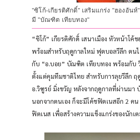
"ซิโก้-เกียรติศักดิ์" เสริมแกร่ง "ฮองอัน
มี "บัณฑิต เทียบทอง"
“ซิโก้” เกียรติศักดิ์ เสนาเมือง หัวหน้าโค
พร้อมสำหรับฤดูกาลใหม่ ฟุตบอลวีลีก ตนไ
กับ “อ.บอย” บัณฑิต เทียบทอง พร้อมกับ วิ
ตั้งแต่คุมทีมชาติไทย สำหรับการลุยวีลีก ฤ
อ.วิฑูรย์ มิ่งขวัญ หลังจากฤดูกาลที่ผ่านม
นอกจากตนเอง ก็จะมีโค้ชฟิตเนสอีก 2 คน ท
ฟิตเนส เพื่อสร้างความแข็งแกร่งของนักเตะใ