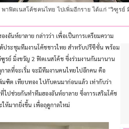
ห์" พาฟิตเนสโค้ชคนไทย ไปเพิ่มอีกราย ได้แก่ "วิฑูรย์ 
้ชฮองอันห์ยาลาย กล่าวว่า เพื่อเป็นการเตรียมความ
ด้ประชุมทีมงานโค้ชชาวไทย สำหรับปรีซีซั่น พร้อม
ฑูรย์ มิ่งขวัญ 2 ฟิตเนสโค้ช ซึ่งร่วมงานกันมานาน
ดูกาลที่จะเริ่ม จะมีทีมงานคนไทยไปอีกคน คือ 
า บัณฑิต เทียบทอง ไปกับตนมาก่อนแล้ว เท่ากับว่า 
ี่ไปช่วยกันทำทีมฮองอันห์ยาลาย ซึ่งการเสริมโค้ช
ห้มากยิ่งขึ้น เพื่อฤดูกาลใหม่