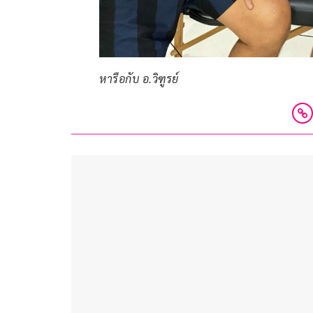
หารือกับ อ.วิฑูรย์