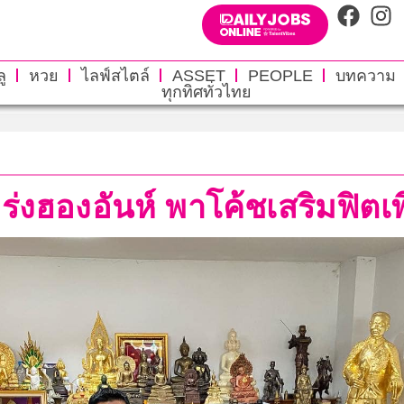
ู
หวย
ไลฟ์สไตล์
ASSET
PEOPLE
บทความ
ทุกทิศทั่วไทย
แกร่งฮองอันห์ พาโค้ชเสริมฟิตเ