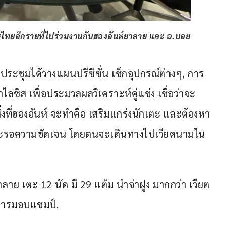
โค้ชไทยอีกรายที่ไปร่วมงานกับฮองอันห์ยาลาย และ อ.บอย
ประชุมได้วางแผนปรีซีซั่น เช็กอุปกรณ์ต่างๆ, การ
ลซิส เพื่อประมวลผลวิเคราะห์คู่แข่ง เชื่อว่าจะ
 สิ่งที่ฮองอันห์ จะทำคือ เสริมแกร่งนักเตะ และต้องหา
มทีมจะรอความชัดเจน โดยตนจะเดินทางไปเวียดนามใน
าลาย เตะ 12 นัด มี 29 แต้ม นำจ่าฝูง มากกว่า เวียต
มีการมอบแชมป์.