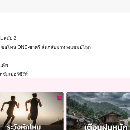
L สมัย 2
นผิด ขอโทษ ONE-ชาตรี ลั่นกลับมาทวงแชมป์โลก
ยนคัพ
กซัมเมอร์ซีรีส์