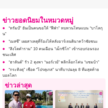
ข่าวยอดนิยมในหมวดหมู่
“ทรัมป์” ยันเป็นคนขอให้ “ฟีฟ่า” ทบทวนโทษแบน “บาโลกุ
น”
“เมสซี” เผยสาเหตุที่ร้องไห้หลังอาร์เจนตินาคว้าชัยชนะ
“สิงโตคำราม” 10 คนเฉือน “เม็กซิโก” เข้ารอบก่อนรอง
ชนะเลิศ
“ฮาลันด์” รัว 2 ตุงพา “นอร์เวย์” พลิกล็อกโค่น “แซมบ้า”
“กระทิงดุ” เชือด “โปรตุเกส” นาทีบาปฉลุย 8 ทีมสุดท้าย
บอลโลก
ข่าวล่าสุด