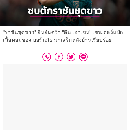
"ราชันชุดขาว" ยืนยันคว้า "ดีน เฮาเซน" เซนเตอร์แบ๊ก
เนื้อหอมของ บอร์นมัธ มาเสริมหลังบ้านเรียบร้อย