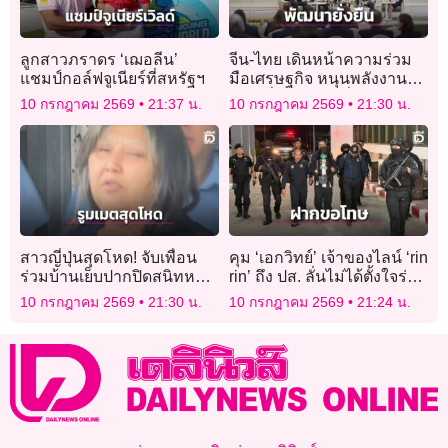
ลูกสาวภราดร ‘เฌอลีน’
จีน-ไทย เดินหน้าความร่วม
แชมป์กอล์ฟจูเนียร์ที่สหรัฐฯ
มือเศรษฐกิจ หนุนพลังงาน
ใหม่-สิ่งแวดล้อมยั่งยืน
10 กรกฎาคม 2569
21:37 น.
10 กรกฎาคม 2569
21:30 น.
สาวญี่ปุ่นสุดโหด! จับเพื่อน
คุม ‘เอกวิทย์’ เจ้าของไลน์ ‘rin
ร่วมบ้านเย็บปากปิดสนิทหลัง
rin’ ถึง ปส. ลั่นไม่ได้ตั้งใจร่วม
ทะเลาะกัน
ขบวนการ พร้อมขอโทษ
10 กรกฎาคม 2569
21:30 น.
10 กรกฎาคม 2569
21:24 น.
‘แอร์มีนา’